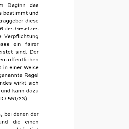
em Beginn des 
s bestimmt und 
traggeber diese 
6 des Gesetzes 
Verpflichtung 
ss ein fairer 
stet sind. Der 
em öffentlichen 
in einer Weise 
genannte Regel 
des wirkt sich 
 und kann dazu 
KIO:551/23)
, bei denen der 
und die einen 