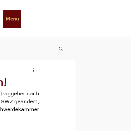
Menu
n!
ftraggeber nach 
r SWZ geändert, 
chwerdekammer 