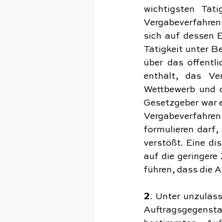
wichtigsten Täti
Vergabeverfahren
sich auf dessen E
Tätigkeit unter B
über das öffentl
enthält, das Ver
Wettbewerb und d
Gesetzgeber war e
Vergabeverfahren 
formulieren darf,
verstößt. Eine di
auf die geringer
führen, dass die 
𝟮. Unter unzuläs
Auftragsgegenst