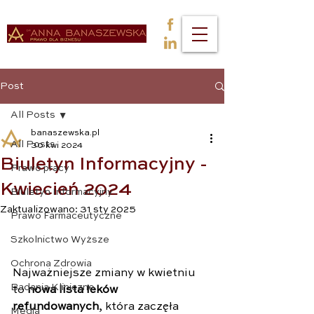
Post
All Posts
banaszewska.pl
All Posts
30 kwi 2024
Biuletyn Informacyjny -
Prawo pracy
Kwiecień 2024
Biuletyn Informacyjny
Zaktualizowano:
31 sty 2025
Prawo Farmaceutyczne
Szkolnictwo Wyższe
Ochrona Zdrowia
Najważniejsze zmiany w kwietniu 
Badania Kliniczne
to 
nowa lista leków 
refundowanych
, która zaczęła 
Media