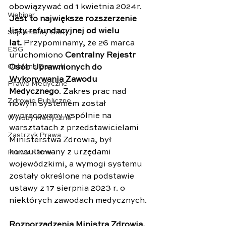
obowiązywać od 1 kwietnia 2024r. 
Webinar
Jest to największe rozszerzenie 
listy refundacyjnej od wielu 
Suplementy Diety
lat.
 Przypominamy, że 26 marca 
ESG
uruchomiono 
Centralny Rejestr 
Ochrona Danych
Osób Uprawnionych do 
Wykonywania Zawodu 
Prawo Medyczne
Medycznego
. Zakres prac nad 
Zdrowie Publiczne
nowym systemem został 
wypracowany wspólnie na 
Wyroby Medyczne
warsztatach z przedstawicielami 
Zastrzyk Prawa
Ministerstwa Zdrowia, był 
konsultowany z urzędami 
Prawo Karne
wojewódzkimi, a wymogi systemu 
zostały określone na podstawie 
ustawy z 17 sierpnia 2023 r. o 
niektórych zawodach medycznych. 
Rozporządzenia Ministra Zdrowia, 