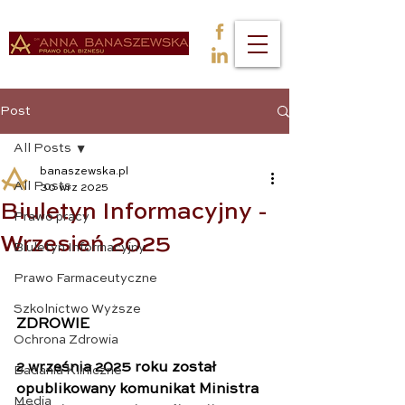
Post
All Posts
banaszewska.pl
All Posts
30 wrz 2025
Biuletyn Informacyjny -
Prawo pracy
Wrzesień 2025
Biuletyn Informacyjny
Prawo Farmaceutyczne
Szkolnictwo Wyższe
ZDROWIE
Ochrona Zdrowia
2 września 2025 roku został 
Badania Kliniczne
opublikowany komunikat Ministra 
Media