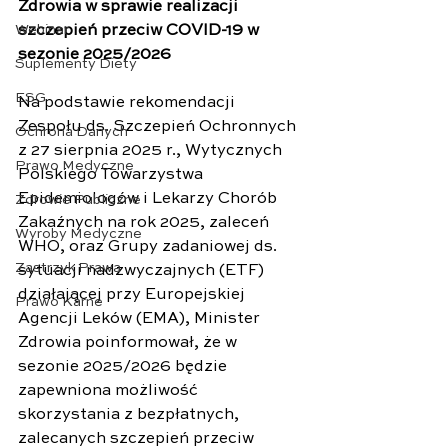
Zdrowia w sprawie realizacji 
szczepień przeciw COVID-19 w 
Webinar
sezonie 2025/2026
Suplementy Diety
ESG
Na podstawie rekomendacji 
Zespołu ds. Szczepień Ochronnych 
Ochrona Danych
z 27 sierpnia 2025 r., Wytycznych 
Prawo Medyczne
Polskiego Towarzystwa 
Epidemiologów i Lekarzy Chorób 
Zdrowie Publiczne
Zakaźnych na rok 2025, zaleceń 
Wyroby Medyczne
WHO, oraz Grupy zadaniowej ds. 
Zastrzyk Prawa
sytuacji nadzwyczajnych (ETF) 
działającej przy Europejskiej 
Prawo Karne
Agencji Leków (EMA), Minister 
Zdrowia poinformował, że w 
sezonie 2025/2026 będzie 
zapewniona możliwość 
skorzystania z bezpłatnych, 
zalecanych szczepień przeciw 