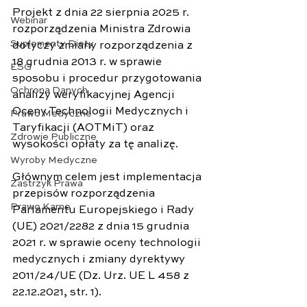
Projekt z dnia 22 sierpnia 2025 r. 
Webinar
rozporządzenia Ministra Zdrowia 
Suplementy Diety
dotyczy zmiany rozporządzenia z 
18 grudnia 2013 r. w sprawie 
ESG
sposobu i procedur przygotowania 
Ochrona Danych
analizy weryfikacyjnej Agencji 
Oceny Technologii Medycznych i 
Prawo Medyczne
Taryfikacji (AOTMiT) oraz 
Zdrowie Publiczne
wysokości opłaty za tę analizę.
Wyroby Medyczne
Głównym celem jest implementacja 
Zastrzyk Prawa
przepisów rozporządzenia 
Prawo Karne
Parlamentu Europejskiego i Rady 
(UE) 2021/2282 z dnia 15 grudnia 
2021 r. w sprawie oceny technologii 
medycznych i zmiany dyrektywy 
2011/24/UE (Dz. Urz. UE L 458 z 
22.12.2021, str. 1).