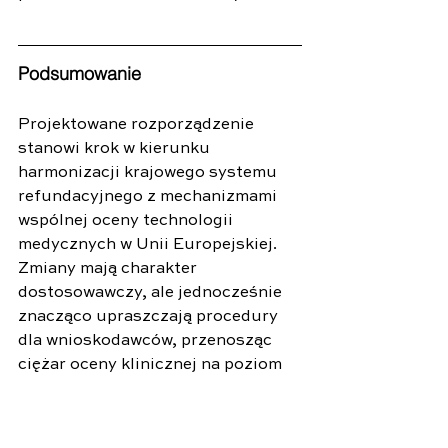
Podsumowanie
Projektowane rozporządzenie 
stanowi krok w kierunku 
harmonizacji krajowego systemu 
refundacyjnego z mechanizmami 
wspólnej oceny technologii 
medycznych w Unii Europejskiej. 
Zmiany mają charakter 
dostosowawczy, ale jednocześnie 
znacząco upraszczają procedury 
dla wnioskodawców, przenosząc 
ciężar oceny klinicznej na poziom 
unijny. W praktyce przyczynią się 
do zwiększenia spójności decyzji 
refundacyjnych i redukcji barier 