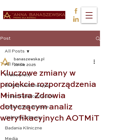
Post
All Posts
banaszewska.pl
All Posts
29 sie 2025
Kluczowe zmiany w
Prawo pracy
projekcie rozporządzenia
Biuletyn Informacyjny
Ministra Zdrowia
Prawo Farmaceutyczne
dotyczącym analiz
Szkolnictwo Wyższe
weryfikacyjnych AOTMiT
Ochrona Zdrowia
Badania Kliniczne
Media