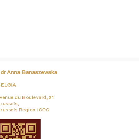
 dr Anna Banaszewska
ELGIA
venue du Boulevard, 21
russels,
russels Region 1000
Nie każda opaska
New
bezpieczeństwa jest
5 s
wyrobem medycznym