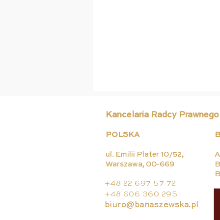
Kancelaria Radcy Prawnego
POLSKA
B
ul. Emilii Plater 10/52,
A
Warszawa, 00-669
B
B
29 miesięcy oczekiwania
+48 22 697 57 72
na decyzję. Bezczynność
+48 606 360 295
organu w sprawie
biuro@banaszewska.pl
zezwolenia na