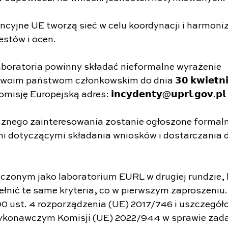
encyjne UE tworzą sieć w celu koordynacji i harmoni
estów i ocen.
boratoria powinny składać nieformalne wyrażenie 
im państwom członkowskim do dnia 𝟯𝟬 𝗸𝘄𝗶𝗲𝘁𝗻𝗶𝗮 
ę Europejską adres: 𝗶𝗻𝗰𝘆𝗱𝗲𝗻𝘁𝘆@𝘂𝗽𝗿𝗹.𝗴𝗼𝘃.𝗽𝗹
znego zainteresowania zostanie ogłoszone formaln
ami dotyczącymi składania wniosków i dostarczania
.
zonym jako laboratorium EURL w drugiej rundzie, 
łnić te same kryteria, co w pierwszym zaproszeniu. 
100 ust. 4 rozporządzenia (UE) 2017/746 i uszczegół
ykonawczym Komisji (UE) 2022/944 w sprawie zadań