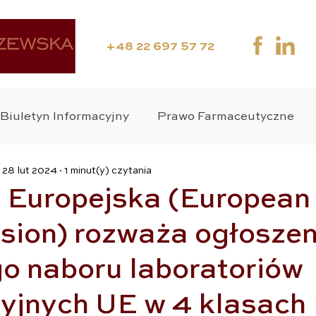
+48 22 697 57 72
Biuletyn Informacyjny
Prawo Farmaceutyczne
28 lut 2024
1 minut(y) czytania
ania Kliniczne
Media
Webinar
Suplement
 Europejska (European
ion) rozważa ogłoszen
wo Medyczne
Zdrowie Publiczne
Wyroby Medy
go naboru laboratoriów
o Karne
cyjnych UE w 4 klasach