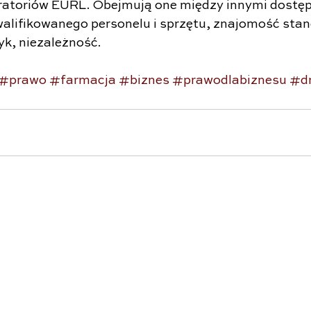
ratoriów EURL. Obejmują one między innymi dostę
lifikowanego personelu i sprzętu, znajomość stan
yk, niezależność.
#prawo
#farmacja
#biznes
#prawodlabiznesu
#d