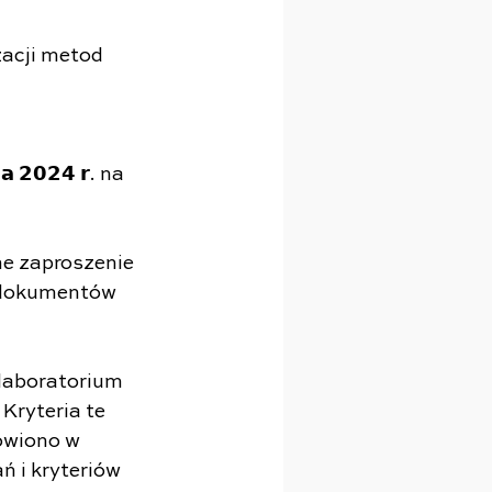
zacji metod 
𝟬𝟮𝟰 𝗿. na 
e zaproszenie 
 dokumentów 
laboratorium 
Kryteria te 
owiono w 
 i kryteriów 