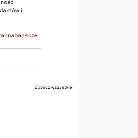
pność 
dardów i 
rannabanasze
Zobacz wszystkie