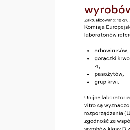
wyrobów
Zaktualizowano:
12 gru
Komisja Europejs
laboratoriów refe
arbowirusów,
gorączki krwo
4,
pasożytów,
grup krwi.
Unijne laboratori
vitro są wyznaczo
rozporządzenia (U
zgodność ze wspól
wyrobów klasy D w