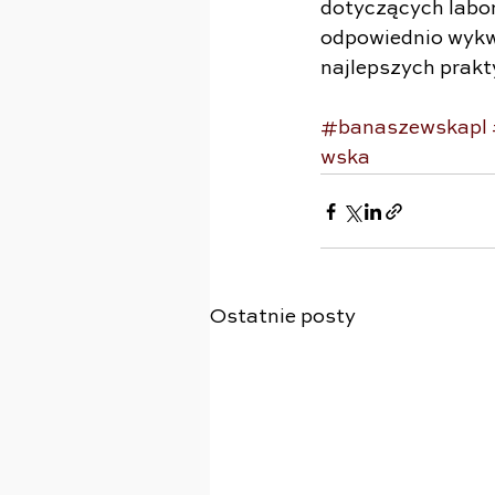
dotyczących labo
odpowiednio wykwa
najlepszych prakt
#banaszewskapl
wska
Ostatnie posty