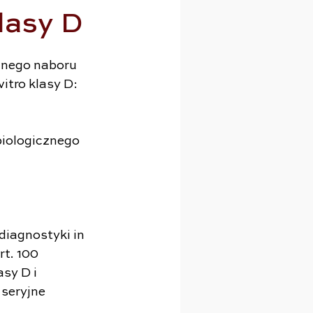
lasy D
jnego naboru 
itro klasy D:
iologicznego 
diagnostyki in 
t. 100 
sy D i 
seryjne 