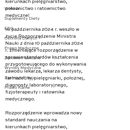
kierunkach pielęgniarstwo, 
położnictwo i ratownictwo 
Webinar
medyczne!
Suplementy Diety
ESG
16 października 2024 r. weszło w 
życie Rozporządzenie Ministra 
Ochrona Danych
Nauki z dnia 10 października 2024 
Prawo Medyczne
r. zmieniające rozporządzenie w 
sprawie standardów kształcenia 
Zdrowie Publiczne
przygotowującego do wykonywania 
Wyroby Medyczne
zawodu lekarza, lekarza dentysty, 
Zastrzyk Prawa
farmaceuty, pielęgniarki, położnej, 
diagnosty laboratoryjnego, 
Prawo Karne
fizjoterapeuty i ratownika 
medycznego. 
Rozporządzenie wprowadza nowy 
standard nauczania na 
kierunkach pielęgniarstwo, 