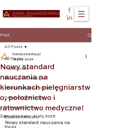
Post
All Posts
banaszewska.pl
All Posts
18 paź 2024
Nowy standard
Prawo pracy
nauczania na
Biuletyn Informacyjny
kierunkach pielęgniarstw
Prawo Farmaceutyczne
o, położnictwo i
Szkolnictwo Wyższe
ratownictwo medyczne!
Ochrona Zdrowia
Zaktualizowano:
31 sty 2025
Badania Kliniczne
Nowy standard nauczania na 
Media