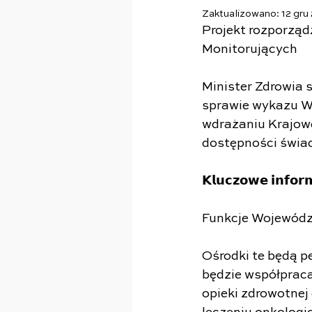
Zaktualizowano:
12 gru
Projekt rozporzą
Monitorujących
Minister Zdrowia 
sprawie wykazu W
wdrażaniu Krajowe
dostępności świa
𝗞𝗹𝘂𝗰𝘇𝗼𝘄𝗲 𝗶𝗻𝗳𝗼𝗿
Funkcje Wojewódz
Ośrodki te będą p
będzie współprac
opieki zdrowotnej 