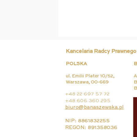
Kancelaria Radcy Prawnego
POLSKA
B
ul. Emilii Plater 10/52,
A
Warszawa, 00-669
B
B
29 miesięcy oczekiwania
+48 22 697 57 72
na decyzję. Bezczynność
+48 606 360 295
organu w sprawie
biuro@banaszewska.pl
zezwolenia na
prowadzenie apteki
NIP: 8861832255
REGON: 891358036