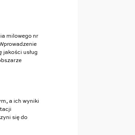
ia milowego nr 
 Wprowadzenie 
 jakości usług 
obszarze 
, a ich wyniki 
acji 
yni się do 