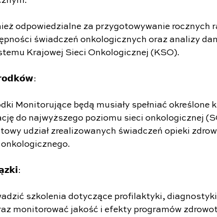
icznym.
nież odpowiedzialne za przygotowywanie rocznych r
ępności świadczeń onkologicznych oraz analizy dan
temu Krajowej Sieci Onkologicznej (KSO).
́𝗿𝗼𝗱𝗸𝗼́𝘄:
ki Monitorujące będą musiały spełniać określone kr
ację do najwyższego poziomu sieci onkologicznej (SO
towy udział zrealizowanych świadczeń opieki zdrow
 onkologicznego.
̨𝘇𝗸𝗶:
dzić szkolenia dotyczące profilaktyki, diagnostyki 
raz monitorować jakość i efekty programów zdrowo