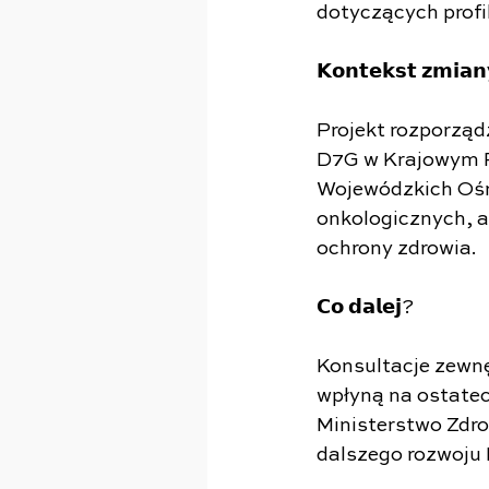
dotyczących profi
𝗞𝗼𝗻𝘁𝗲𝗸𝘀𝘁 𝘇𝗺𝗶𝗮𝗻
Projekt rozporząd
D7G w Krajowym P
Wojewódzkich Ośro
onkologicznych, a
ochrony zdrowia.
𝗖𝗼 𝗱𝗮𝗹𝗲𝗷?
Konsultacje zewnę
wpłyną na ostatec
Ministerstwo Zdro
dalszego rozwoju 