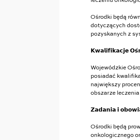
leczeniu onkolog
Ośrodki będą rów
dotyczących dost
pozyskanych z sys
𝗞𝘄𝗮𝗹𝗶𝗳𝗶𝗸𝗮𝗰𝗷𝗲 𝗢𝘀
Wojewódzkie Ośrod
posiadać kwalifik
największy procen
obszarze leczenia
𝗭𝗮𝗱𝗮𝗻𝗶𝗮 𝗶 𝗼𝗯𝗼𝘄𝗶
Ośrodki będą prowa
onkologicznego o