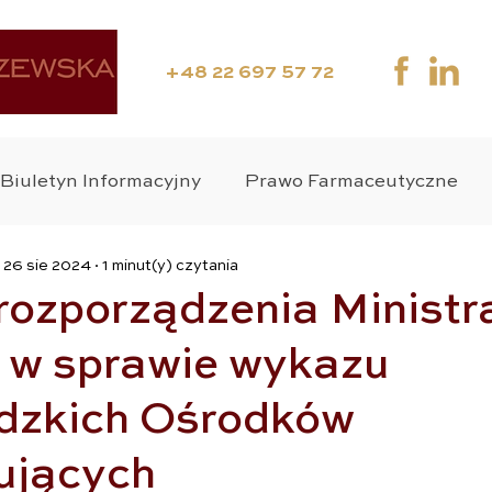
+48 22 697 57 72
Biuletyn Informacyjny
Prawo Farmaceutyczne
26 sie 2024
1 minut(y) czytania
ania Kliniczne
Media
Webinar
Suplement
 rozporządzenia Ministr
 w sprawie wykazu
wo Medyczne
Zdrowie Publiczne
Wyroby Medy
dzkich Ośrodków
o Karne
ujących