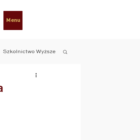
Menu
Szkolnictwo Wyższe
y Diety
ESG
a
czne