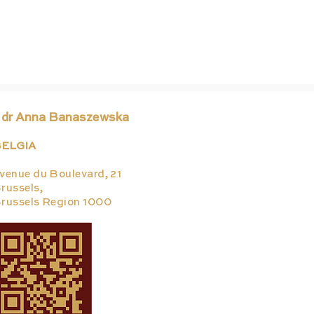
 dr Anna Banaszewska
ELGIA
venue du Boulevard, 21
russels,
russels Region 1000
Nie każda opaska
New
bezpieczeństwa jest
5 s
wyrobem medycznym