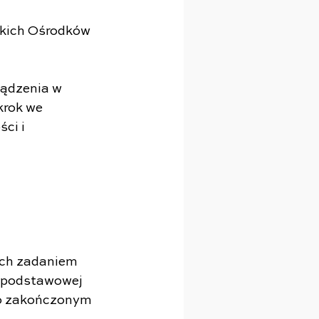
zkich Ośrodków 
ządzenia w 
rok we 
ci i 
ich zadaniem 
 podstawowej 
 po zakończonym 