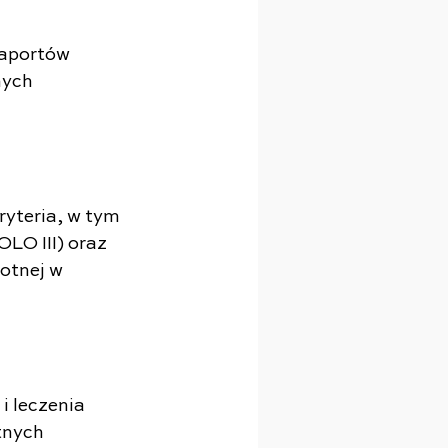
aportów 
ych 
yteria, w tym 
LO III) oraz 
otnej w 
i leczenia 
tnych 