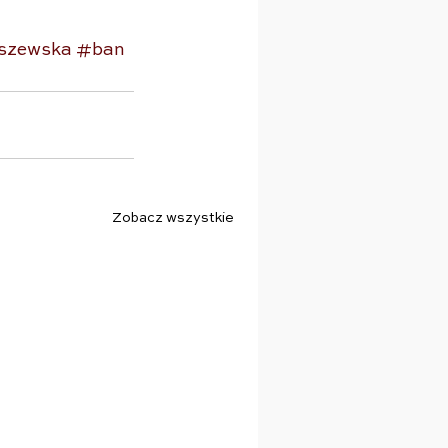
aszewska
#ban
Zobacz wszystkie