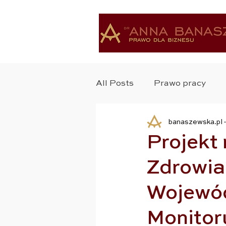
All Posts
Prawo pracy
banaszewska.pl
Ochrona Zdrowia
Bad
Projekt
Zdrowia
Ochrona Danych
Pra
Wojewó
Zastrzyk Prawa
Praw
Monitor