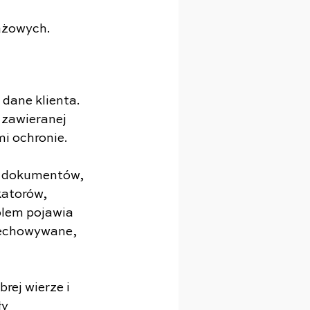
 
dażowych.
dane klienta. 
 zawieranej 
i ochronie.
a dokumentów, 
atorów, 
blem pojawia 
zechowywane, 
ej wierze i 
y 