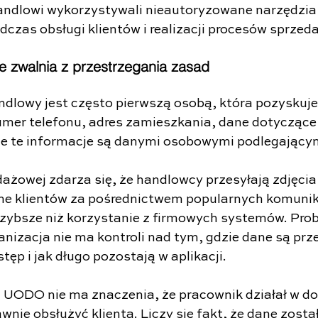
andlowi wykorzystywali nieautoryzowane narzędzia
czas obsługi klientów i realizacji procesów sprze
e zwalnia z przestrzegania zasad
ndlowy jest często pierwszą osobą, która pozyskuje 
umer telefonu, adres zamieszkania, dane dotyczące
e te informacje są danymi osobowymi podlegającym
ażowej zdarza się, że handlowcy przesyłają zdjęci
ne klientów za pośrednictwem popularnych komunik
szybsze niż korzystanie z firmowych systemów. Pro
ganizacja nie ma kontroli nad tym, gdzie dane są pr
tęp i jak długo pozostają w aplikacji.
 UODO nie ma znaczenia, że pracownik działał w dobr
awnie obsłużyć klienta. Liczy się fakt, że dane został