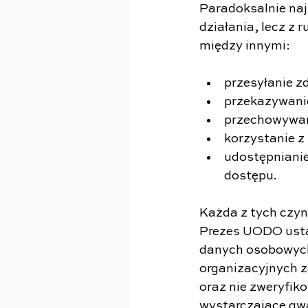
Paradoksalnie naj
działania, lecz z
między innymi:
przesyłanie z
przekazywani
przechowywan
korzystanie z 
udostępnianie
dostępu.
Każda z tych czy
Prezes UODO ustal
danych osobowych
organizacyjnych 
oraz nie zweryfik
wystarczające gw