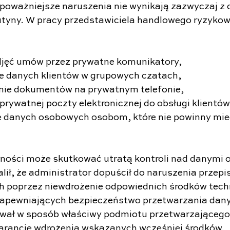
poważniejsze naruszenia nie wynikają zazwyczaj z 
 rutyny. W pracy przedstawiciela handlowego ryzyko
djęć umów przez prywatne komunikatory,
e danych klientów w grupowych czatach,
ie dokumentów na prywatnym telefonie,
prywatnej poczty elektronicznej do obsługi klientów
 danych osobowych osobom, które nie powinny mieć
nności może skutkować utratą kontroli nad danymi
ił, że administrator dopuścił do naruszenia przepi
 poprzez niewdrożenie odpowiednich środków techn
zapewniających bezpieczeństwo przetwarzania dan
ował w sposób właściwy podmiotu przetwarzającego
arancje wdrożenia wskazanych wcześniej środków.