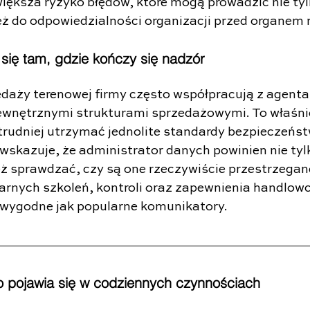
większa ryzyko błędów, które mogą prowadzić nie tyl
eż do odpowiedzialności organizacji przed organem
się tam, gdzie kończy się nadzór
aży terenowej firmy często współpracują z agenta
wnętrznymi strukturami sprzedażowymi. To właśnie
trudniej utrzymać jednolite standardy bezpieczeńst
kazuje, że administrator danych powinien nie tyl
eż sprawdzać, czy są one rzeczywiście przestrzegan
arnych szkoleń, kontroli oraz zapewnienia handlow
 wygodne jak popularne komunikatory.
o pojawia się w codziennych czynnościach