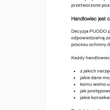
przetworzone poz
Handlowiec jest 
Decyzja PUODO prz
odpowiedzialną za
procesu ochrony 
Każdy handlowiec 
z jakich narz
jakie dane mo
komu wolno u
jak postępow
jakie konsek