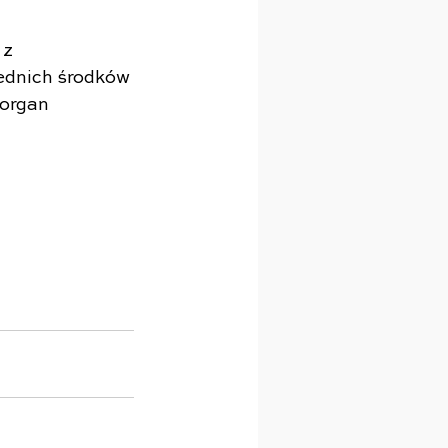
z 
ednich środków 
organ 