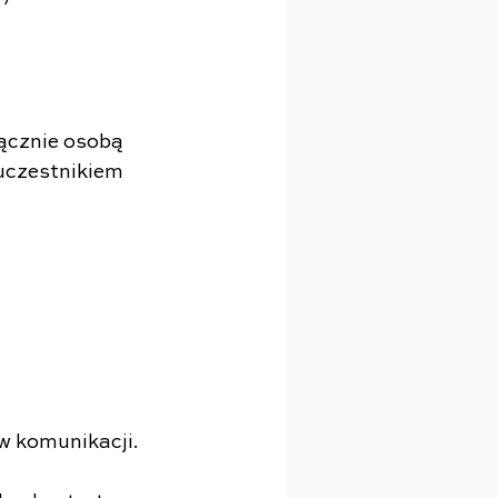
ącznie osobą 
uczestnikiem 
w komunikacji.