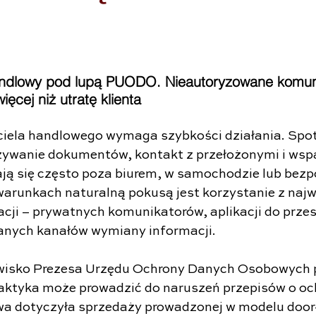
handlowy pod lupą PUODO. Nieautoryzowane komun
ęcej niż utratę klienta
iela handlowego wymaga szybkości działania. Spot
zywanie dokumentów, kontakt z przełożonymi i wsp
ą się często poza biurem, w samochodzie lub bezpo
 warunkach naturalną pokusą jest korzystanie z naj
cji – prywatnych komunikatorów, aplikacji do przes
anych kanałów wymiany informacji.
isko Prezesa Urzędu Ochrony Danych Osobowych 
raktyka może prowadzić do naruszeń przepisów o oc
a dotyczyła sprzedaży prowadzonej w modelu door-