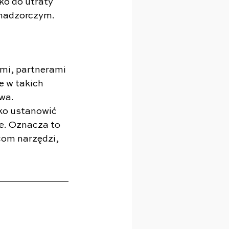
ko do utraty 
 nadzorczym.
mi, partnerami 
 w takich 
wa.
ko ustanowić 
e. Oznacza to 
com narzędzi, 