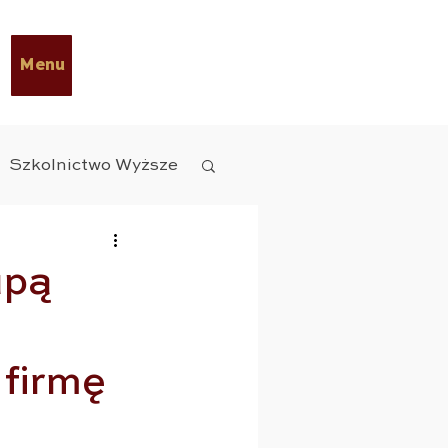
Menu
Szkolnictwo Wyższe
y Diety
ESG
upą
czne
firmę