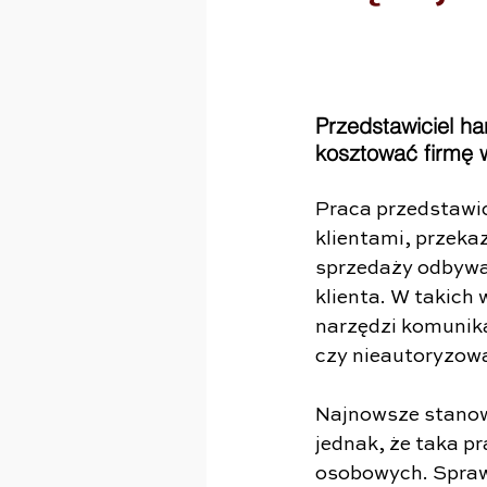
Przedstawiciel 
kosztować firmę wi
Praca przedstawic
klientami, przeka
sprzedaży odbywaj
klienta. W takich
narzędzi komunika
czy nieautoryzow
Najnowsze stanow
jednak, że taka p
osobowych. Spraw