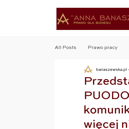
All Posts
Prawo pracy
banaszewska.pl
Ochrona Zdrowia
Bad
Przedst
PUODO.
Ochrona Danych
Pra
komunik
Zastrzyk Prawa
Praw
więcej n