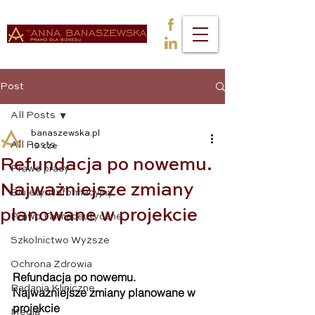
Post
All Posts
banaszewska.pl
All Posts
19 cze
Refundacja po nowemu.
Prawo pracy
Najważniejsze zmiany
Biuletyn Informacyjny
planowane w projekcie
Prawo Farmaceutyczne
Szkolnictwo Wyższe
Ochrona Zdrowia
Refundacja po nowemu. 
Badania Kliniczne
Najważniejsze zmiany planowane w 
projekcie
Media