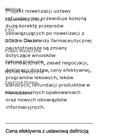
Webinar
Projekt nowelizacji ustawy 
refundacyjnej przewiduje kolejną 
Suplementy Diety
dużą korektę przepisów 
ESG
obowiązujących po nowelizacji z 
2023 r. Dla branży farmaceutycznej 
Ochrona Danych
najistotniejsze są zmiany 
Prawo Medyczne
dotyczące wniosków 
Zdrowie Publiczne
refundacyjnych, zasad negocjacji, 
deklaracji dostaw, ceny efektywnej, 
Wyroby Medyczne
programów lekowych, leków 
Zastrzyk Prawa
sierocych, refundacji produktów w 
obcojęzycznych opakowaniach 
Prawo Karne
oraz nowych obowiązków 
informacyjnych.
Cena efektywna z ustawową definicją