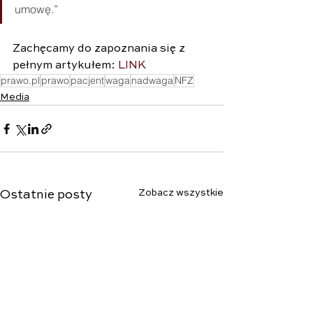
umowę.”
Zachęcamy do zapoznania się z 
pełnym artykułem: 
LINK
prawo.pl
prawo
pacjent
waga
nadwaga
NFZ
Media
Zobacz wszystkie
Ostatnie posty