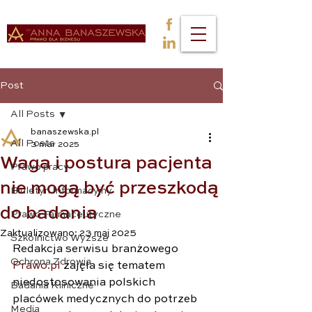
Post
All Posts
banaszewska.pl
All Posts
3 mar 2025
Waga i postura pacjenta
Prawo pracy
nie mogą być przeszkodą
Biuletyn Informacyjny
do badania
Prawo Farmaceutyczne
Zaktualizowano:
23 maj 2025
Szkolnictwo Wyższe
Redakcja serwisu branżowego 
Ochrona Zdrowia
Prawo.pl
 zajęła się tematem 
niedostosowania polskich 
Badania Kliniczne
placówek medycznych do potrzeb 
Media