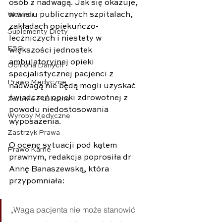
osób z nadwagą. Jak się okazuje, 
w wielu publicznych szpitalach, 
Webinar
zakładach opiekuńczo-
Suplementy Diety
leczniczych i niestety w 
ESG
większości jednostek 
ambulatoryjnej opieki 
Ochrona Danych
specjalistycznej pacjenci z 
Prawo Medyczne
nadwagą nie będą mogli uzyskać 
świadczeń opieki zdrowotnej z 
Zdrowie Publiczne
powodu niedostosowania 
Wyroby Medyczne
wyposażenia.
Zastrzyk Prawa
O ocenę sytuacji pod kątem 
Prawo Karne
prawnym, redakcja poprosiła dr 
Annę Banaszewską, która 
przypomniała:
„Waga pacjenta nie może stanowić 