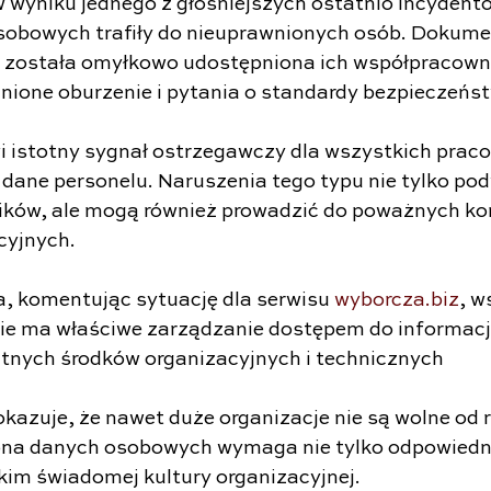
 w wyniku jednego z głośniejszych ostatnio incydent
sobowych trafiły do nieuprawnionych osób. Dokume
została omyłkowo udostępniona ich współpracown
ione oburzenie i pytania o standardy bezpieczeńs
i istotny sygnał ostrzegawczy dla wszystkich pra
dane personelu. Naruszenia tego typu nie tylko po
ików, ale mogą również prowadzić do poważnych ko
cyjnych.
, komentując sytuację dla serwisu 
wyborcza.biz
, w
e ma właściwe zarządzanie dostępem do informacji
tnych środków organizacyjnych i technicznych
kazuje, że nawet duże organizacje nie są wolne od 
ona danych osobowych wymaga nie tylko odpowiedn
kim świadomej kultury organizacyjnej.