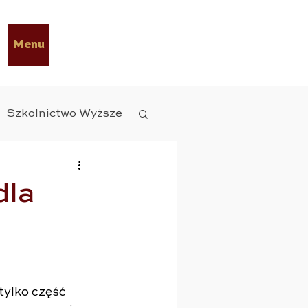
Menu
Szkolnictwo Wyższe
y Diety
ESG
dla
czne
tylko część 