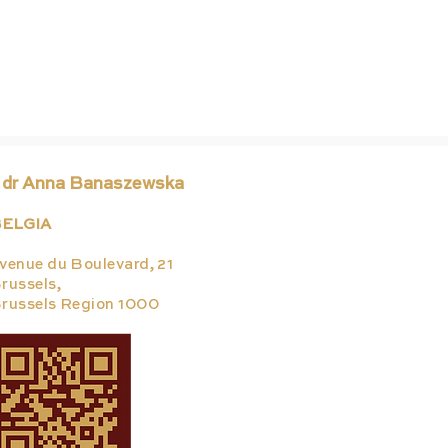
 dr Anna Banaszewska
ELGIA
venue du Boulevard, 21
russels,
russels Region 1000
Ministerstwo Zdrowia
Zas
wprowadza zmiany zasad
Ban
przyznawania nagród dla
20
nauczycieli akademickich.