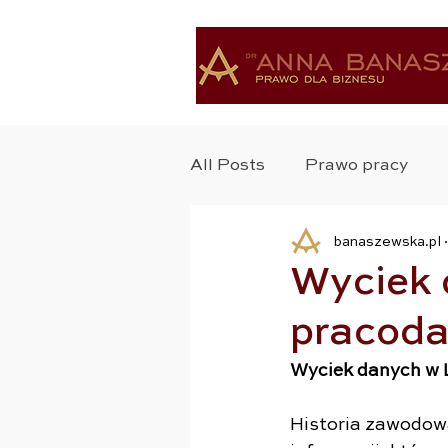
All Posts
Prawo pracy
banaszewska.pl
Ochrona Zdrowia
Bad
Wyciek 
pracod
Ochrona Danych
Pra
Wyciek danych w 
Zastrzyk Prawa
Praw
Historia zawodowa