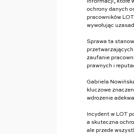
informacji, które
ochrony danych o
pracowników LOT 
wywołując uzasadn
Sprawa ta stanow
przetwarzających 
zaufanie pracown
prawnych i reputa
Gabriela Nowińska
kluczowe znaczeni
wdrożenie adekwa
Incydent w LOT po
a skuteczna ochr
ale przede wszyst