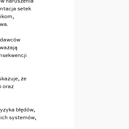
ów naruszenia 
ntacja setek 
ikom, 
twa.
codawców 
dważają 
nsekwencji 
skazuje, że 
 oraz 
ryzyka błędów, 
ich systemów, 