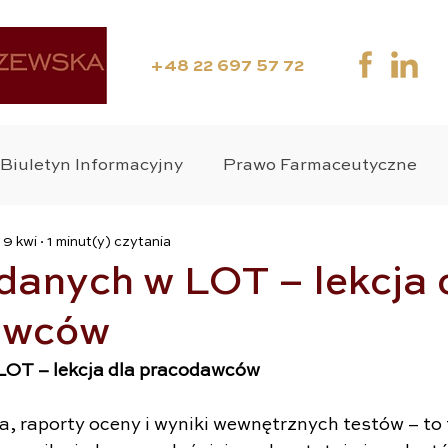
+48 22 697 57 72
Biuletyn Informacyjny
Prawo Farmaceutyczne
9 kwi
1 minut(y) czytania
ania Kliniczne
Media
Webinar
Suplement
danych w LOT – lekcja 
awców
wo Medyczne
Zdrowie Publiczne
Wyroby Medy
LOT – lekcja dla pracodawców
o Karne
, raporty oceny i wyniki wewnętrznych testów – to 