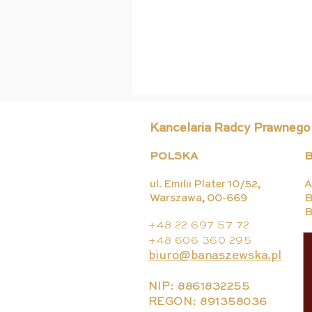
Kancelaria Radcy Prawnego
POLSKA
B
ul. Emilii Plater 10/52,
A
Warszawa, 00-669
B
B
Zgoda na leczenie to nie
+48 22 697 57 72
tylko dokument, ale też
+48 606 360 295
zrozumiała informacja
biuro@banaszewska.pl
NIP: 8861832255
REGON: 891358036