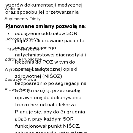
wzorów dokumentacji medycznej 
Webinar
oraz sposobu jej przetwarzania
Suplementy Diety
𝗣𝗹𝗮𝗻𝗼𝘄𝗮𝗻𝗲 𝘇𝗺𝗶𝗮𝗻𝘆 𝗽𝗼𝘇𝘄𝗼𝗹𝗮̨ 𝗻𝗮:
ESG
odciążenie oddziałów SOR 
Ochrona Danych
poprzez skierowanie pacjenta 
niewymagającego 
Prawo Medyczne
natychmiastowej diagnostyki i 
Zdrowie Publiczne
leczenia do POZ w tym do 
nocnej i świątecznej opieki 
Wyroby Medyczne
zdrowotnej (NIŚOZ) 
Zastrzyk Prawa
bezpośrednio po segregacji na 
Prawo Karne
SOR (triażu) tj. przez osobę 
uprawnioną do dokonywania 
triażu bez udziału lekarza . 
Planuje się, aby do 31 grudnia 
2023 r. przy każdym SOR 
funkcjonował punkt NIŚOZ.