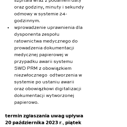
szpitala wraz z podaniem daty 
oraz godziny, minuty i sekundy 
odmowy w systemie 24-
godzinnym.
wprowadzenie uprawnienia dla 
dysponenta zespołu 
ratownictwa medycznego do 
prowadzenia dokumentacji 
medycznej papierowej w 
przypadku awarii systemu 
SWD PRM z obowiązkiem 
niezwłocznego  odtworzenia w 
systemie po ustaniu awarii 
oraz obowiązkowi digitalizacji 
dokumentacji wytworzonej 
papierowo.
𝘁𝗲𝗿𝗺𝗶𝗻 𝘇𝗴
ł
𝗮𝘀𝘇𝗮𝗻𝗶𝗮 𝘂𝘄𝗮𝗴 𝘂𝗽
ł
𝘆𝘄𝗮 
𝟮𝟬 𝗽𝗮𝘇́𝗱𝘇𝗶𝗲𝗿𝗻𝗶𝗸𝗮 𝟮𝟬𝟮𝟯 𝗿., 𝗽𝗶𝗮̨𝘁𝗲𝗸