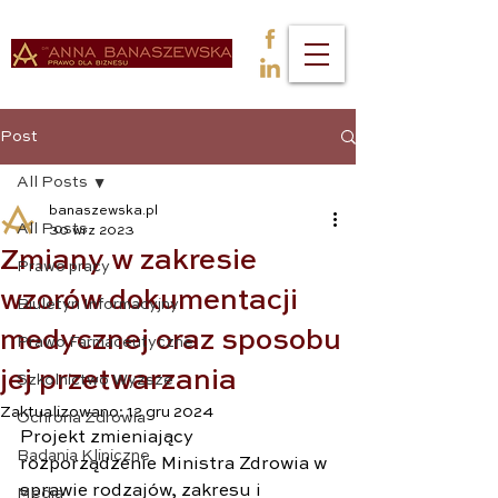
Post
All Posts
banaszewska.pl
All Posts
30 wrz 2023
Zmiany w zakresie
Prawo pracy
wzorów dokumentacji
Biuletyn Informacyjny
medycznej oraz sposobu
Prawo Farmaceutyczne
jej przetwarzania
Szkolnictwo Wyższe
Zaktualizowano:
12 gru 2024
Ochrona Zdrowia
Projekt zmieniający 
Badania Kliniczne
rozporządzenie Ministra Zdrowia w 
sprawie rodzajów, zakresu i 
Media