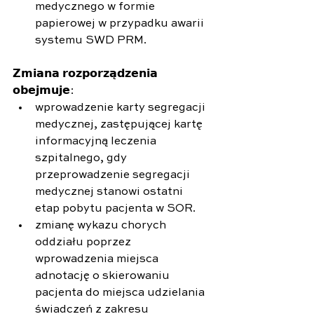
medycznego w formie 
papierowej w przypadku awarii 
systemu SWD PRM.
𝗭𝗺𝗶𝗮𝗻𝗮 𝗿𝗼𝘇𝗽𝗼𝗿𝘇𝗮̨𝗱𝘇𝗲𝗻𝗶𝗮 
𝗼𝗯𝗲𝗷𝗺𝘂𝗷𝗲:
wprowadzenie karty segregacji 
medycznej, zastępującej kartę 
informacyjną leczenia 
szpitalnego, gdy 
przeprowadzenie segregacji 
medycznej stanowi ostatni 
etap pobytu pacjenta w SOR.
zmianę wykazu chorych 
oddziału poprzez 
wprowadzenia miejsca 
adnotację o skierowaniu 
pacjenta do miejsca udzielania 
świadczeń z zakresu 