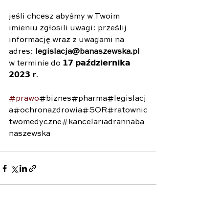
jeśli chcesz abyśmy w Twoim 
imieniu zgłosili uwagi: prześlij 
informację wraz z uwagami na 
adres:
 legislacja@banaszewska.pl
w terminie do 𝟭𝟳 𝗽𝗮𝘇́𝗱𝘇𝗶𝗲𝗿𝗻𝗶𝗸𝗮 
𝟮𝟬𝟮𝟯 𝗿.
#prawo
#biznes#pharma#legislacj
a#ochronazdrowia#SOR#ratownic
twomedyczne#kancelariadrannaba
naszewska
Zobacz wszystkie
Ostatnie posty