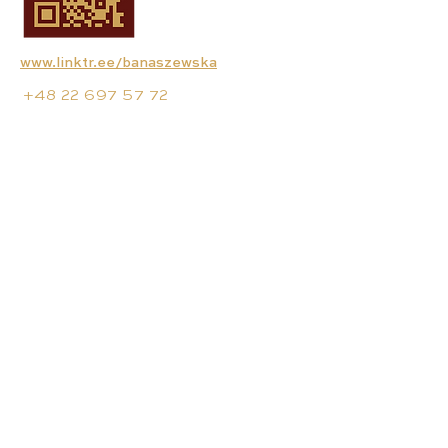
www.linktr.ee/banaszewska
+48 22 697 57 72
+48 606 360 295
biuro@banaszewska.pl
NIP:
8861832255
REGON: 891358036