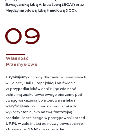
Szwajcarską Izbą Arbitrażową (SCAI)
oraz
Międzynarodową Izbą Handlową (ICC)
.
09
Własność
Przemysłowa
Uzyskujemy
ochronę dla znaków towarowych
w Polsce, Unii Europejskiej i na świecie.
W przypadku leków analizując zdolność
ochronną znaku towarowego bierzemy pod
uwagę wskazania do stosowania leku i
weryfikujemy
zdolność danego znaku do
wykorzystania jako nazwę fantazyjną
produktu leczniczego w postępowaniu przed
URPL
w zależności od nazwy powszechnie
stosowanej (
INN
) oraz procedury