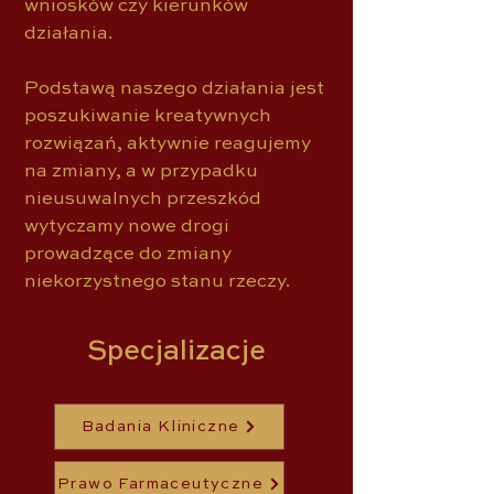
wniosków czy kierunków
działania.
Podstawą naszego działania jest
poszukiwanie kreatywnych
rozwiązań, aktywnie reagujemy
na zmiany, a w przypadku
nieusuwalnych przeszkód
wytyczamy nowe drogi
prowadzące do zmiany
niekorzystnego stanu rzeczy.
Specjalizacje
Badania Kliniczne
Prawo Farmaceutyczne