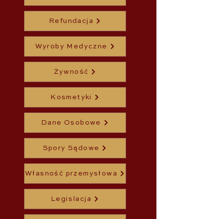
Refundacja
Wyroby Medyczne
Żywność
Kosmetyki
Dane Osobowe
Spory Sądowe
Własność przemysłowa
Legislacja