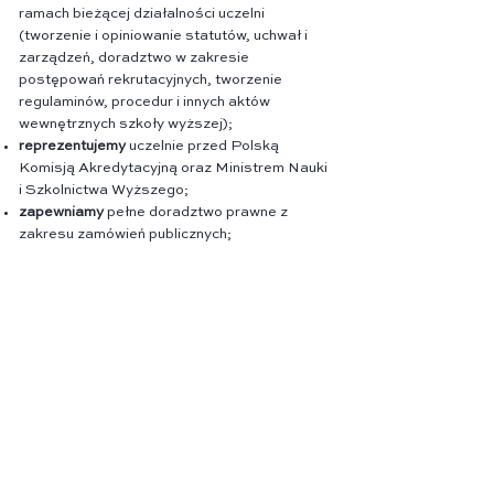
ramach bieżącej działalności uczelni
(tworzenie i opiniowanie statutów, uchwał i
zarządzeń, doradztwo w zakresie
postępowań rekrutacyjnych, tworzenie
regulaminów, procedur i innych aktów
wewnętrznych szkoły wyższej);
reprezentujemy
uczelnie przed Polską
Komisją Akredytacyjną oraz Ministrem Nauki
i Szkolnictwa Wyższego;
zapewniamy
pełne doradztwo prawne z
zakresu zamówień publicznych;
wspieramy
z zakresu prawa pracy, tworzenie
regulaminów pracy
wspieramy
w zakresie zawierania umów z
uczelniami partnerskimi, w tym podmiotami
zagranicznymi;
doradzamy
w zakresie prowadzenia
postępowań dyscyplinarnych.
zapewniamy wsparcie prawne w procesie
tworzenia, łączenia lub likwidacji szkół
wyższych;
doradzamy
w zakresie pozyskiwania pomocy