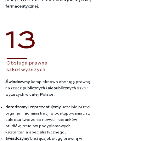
pracy na rzecz Klientów z
branży medycznej
i
farmaceutycznej
.
13
Obsługa prawna
szkół wyższych
Świadczymy
kompleksową obsługę prawną
na rzecz
publicznych
i
niepublicznych
szkół
wyższych w całej Polsce.
doradzamy
i
reprezentujemy
uczelnie przed
organami administracji w postępowaniach z
zakresu tworzenia nowych kierunków
studiów, studiów podyplomowych i
kształcenia specjalistycznego;
świadczymy
bieżącą obsługę prawną w