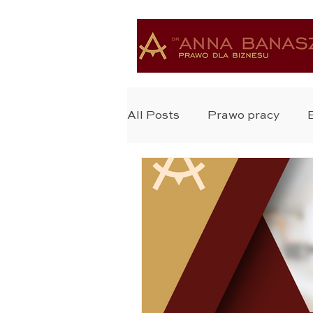
All Posts
Prawo pracy
Ochrona Zdrowia
Bada
Ochrona Danych
Praw
Zastrzyk Prawa
Prawo