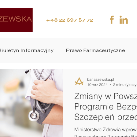
+48 22 697 57 72
Biuletyn Informacyjny
Prawo Farmaceutyczne
nia Kliniczne
Media
Webinar
Suplementy
banaszewska.pl
10 wrz 2024
2 minut(y) czy
Zmiany w Pows
o Medyczne
Zdrowie Publiczne
Wyroby Medy
Programie Bezp
Szczepień prze
 Karne
Ministerstwo Zdrowia wpro
Powszechnym Programie Be