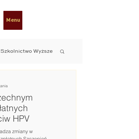
Menu
Szkolnictwo Wyższe
 Diety
ESG
tania
zechnym
czne
łatnych
ciw HPV
wadza zmiany w
zpłatnych Szczepień