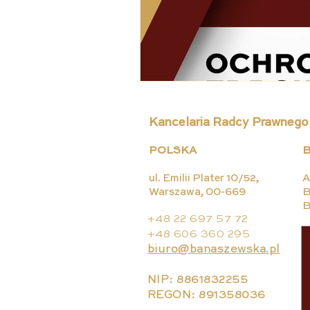
Kancelaria Radcy Prawnego
POLSKA
B
ul. Emilii Plater 10/52,
A
Warszawa, 00-669
B
B
+48 22 697 57 72
+48 606 360 295
biuro@banaszewska.pl
NIP: 8861832255
REGON: 891358036