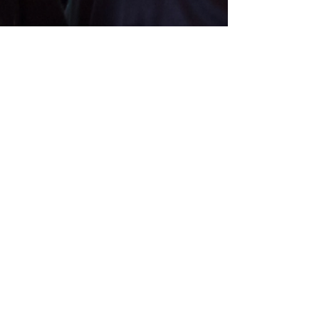
banaszewska.pl
20 mar 2025
1 minut(y) czytania
Spotkanie koordynatorów
onkologicznych
20 i 21 marca 2025 r. odbywa się Spotkanie
Koordynatorów Onkologicznych organizowane
przez portal edukacyjny hematoonkologia.pl ....
Kancelaria Radcy Prawnego dr