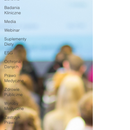
Badania
Kliniczne
Media
Webinar
Suplementy
Diety
ESG
Ochrona
Danych
Prawo
Medyczne
Zdrowie
Publiczne
Wyroby
Medyczne
Zastrzyk
Prawa