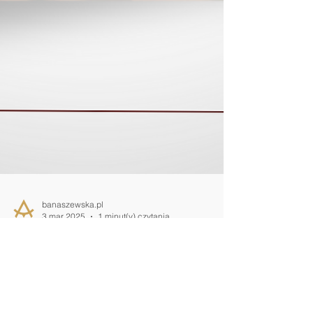
banaszewska.pl
3 mar 2025
1 minut(y) czytania
Waga i postura pacjenta nie
mogą być przeszkodą do
badania