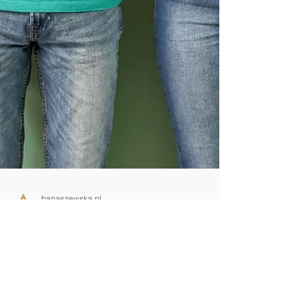
banaszewska.pl
29 sty 2025
3 minut(y) czytania
Raport samooceny – Uczelnia
przed wizytacją PKA cz.6
Raport samooceny – Uczelnia przed wizytacją