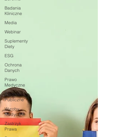
Badania
Kliniczne
Media
Webinar
Suplementy
Diety
ESG
Ochrona
Danych
Prawo
Medyczne
Zdrowie
Publiczne
Wyroby
Medyczne
Zastrzyk
Prawa