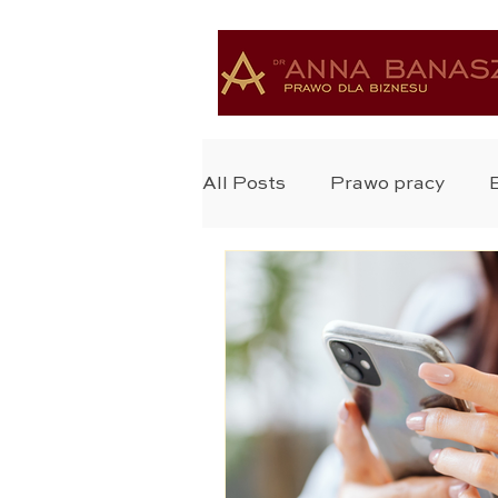
All Posts
Prawo pracy
Ochrona Zdrowia
Bada
Ochrona Danych
Praw
Zastrzyk Prawa
Prawo