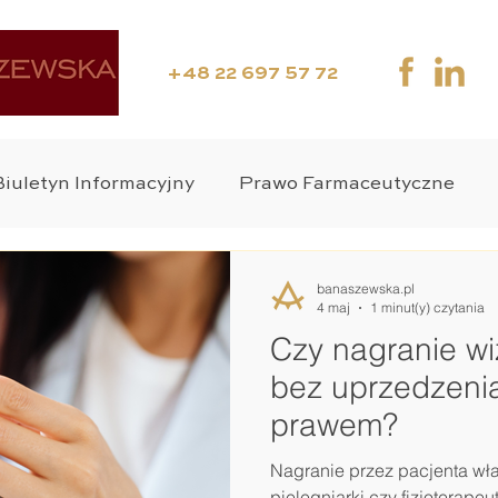
+48 22 697 57 72
Biuletyn Informacyjny
Prawo Farmaceutyczne
nia Kliniczne
Media
Webinar
Suplementy
banaszewska.pl
4 maj
1 minut(y) czytania
Czy nagranie wiz
o Medyczne
Zdrowie Publiczne
Wyroby Medy
bez uprzedzenia
prawem?
 Karne
Nagranie przez pacjenta włas
pielęgniarki czy fizjoterapeu