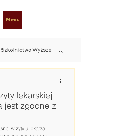
Menu
Szkolnictwo Wyższe
 Diety
ESG
yty lekarskiej
czne
 jest zgodne z
nej wizyty u lekarza,
ty nie jest niezgodne z