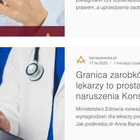
prawem, a uprzedzenie oso
medyczny o takim zamiarze je
osobistej i poszanowania d
prawa. Prawo nie nakłada w
uprzedniej zgody. Problemy 
nagranie upubliczni bez zgo
natomiast nagrywanie z ukry
banaszewska.pl
zwr
17 lis 2025
1 minut(y) czyt
Granica zarobkó
lekarzy to prost
naruszenia Kons
Ministerstwo Zdrowia rozwa
wynagrodzeń dla lekarzy pra
Jak podkreśla dr Anna Banaszewska w kome
ukazał się na łamach Prawo.
budzić poważne wątpliwości