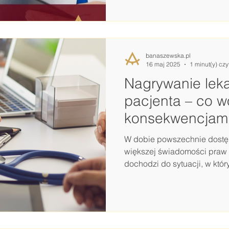
zakresie zasady równości, ja
gospodarczej. Mec. Banaszewska zwraca uwagę, że
ograniczenie miałoby dotycz
zatrudnienia i jednej grupy
banaszewska.pl
prowadzić do
16 maj 2025
1 minut(y) czy
Nagrywanie leka
pacjenta – co wo
konsekwencjam
W dobie powszechnie dostę
większej świadomości praw 
dochodzi do sytuacji, w który