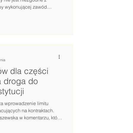
by wykonującej zawód
st bardziej kwestią kultury
óbr osobistych niż wymogiem
 takim przypadku uzyskania
zaczynają się, gdy pacjent
dy lekarza. Nielegalne jest
cie wizyt innych osób, na co
ania
w dla części
a droga do
tytucji
ża wprowadzenie limitu
cujących na kontraktach.
ntarzu, który
pl , takie rozwiązanie może
 konstytucyjne, zarówno w