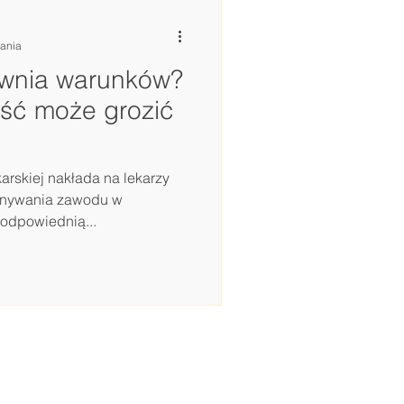
tania
ewnia warunków?
ść może grozić
arskiej nakłada na lekarzy
onywania zawodu w
odpowiednią...