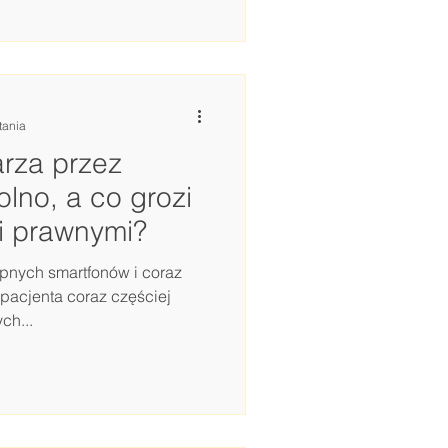
k i wolności działalności
yć wyłącznie jednej formy
 zawodowej, co może
tania
rza przez
lno, a co grozi
i prawnymi?
pnych smartfonów i coraz
pacjenta coraz częściej
ch...