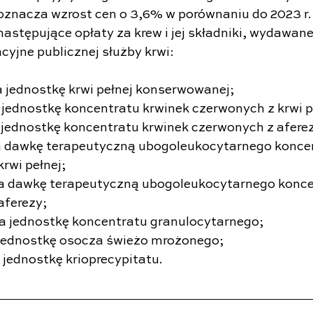
 oznacza wzrost cen o 3,6% w porównaniu do 2023 r.
astępujące opłaty za krew i jej składniki, wydawane
cyjne publicznej służby krwi:
a jednostkę krwi pełnej konserwowanej;
a jednostkę koncentratu krwinek czerwonych z krwi p
a jednostkę koncentratu krwinek czerwonych z afere
a dawkę terapeutyczną ubogoleukocytarnego koncen
rwi pełnej;
 za dawkę terapeutyczną ubogoleukocytarnego konce
aferezy;
 za jednostkę koncentratu granulocytarnego;
a jednostkę osocza świeżo mrożonego;
 jednostkę krioprecypitatu.