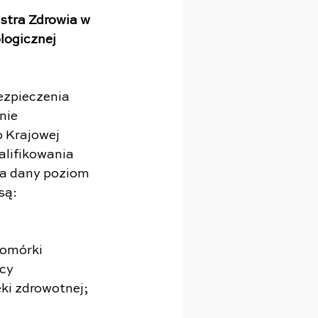
stra Zdrowia w 
logicznej
 
zpieczenia 
nie 
o Krajowej 
alifikowania 
na dany poziom 
są:
omórki 
cy 
ki zdrowotnej;