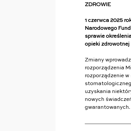
ZDROWIE
1 czerwca 2025 ro
Narodowego Fundus
sprawie określeni
opieki zdrowotnej
Zmiany wprowadzo
rozporządzenia Mi
rozporządzenie w 
stomatologicznego
uzyskania niektór
nowych świadczeń
gwarantowanych.