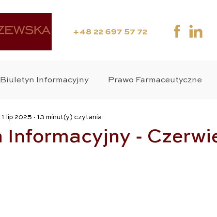
+48 22 697 57 72
Biuletyn Informacyjny
Prawo Farmaceutyczne
1 lip 2025
13 minut(y) czytania
ania Kliniczne
Media
Webinar
Suplement
n Informacyjny - Czerwi
wo Medyczne
Zdrowie Publiczne
Wyroby Medy
o Karne