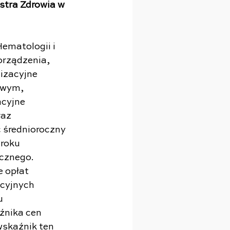
stra Zdrowia w 
ematologii i 
orządzenia, 
izacyjne 
owym, 
cyjne 
raz 
 średnioroczny 
roku 
znego.  
 opłat 
cyjnych 
u 
źnika cen 
skaźnik ten 