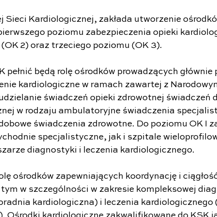
j Sieci Kardiologicznej, zakłada utworzenie ośrodk
pierwszego poziomu zabezpieczenia opieki kardiologi
(OK 2) oraz trzeciego poziomu (OK 3).
K pełnić będą rolę ośrodków prowadzących głównie
zenie kardiologiczne w ramach zawartej z Narodow
dzielanie świadczeń opieki zdrowotnej świadczeń 
znej w rodzaju ambulatoryjne świadczenia specjalisty
odobowe świadczenia zdrowotne. Do poziomu OK I z
hodnie specjalistyczne, jak i szpitale wieloprofilow
zarze diagnostyki i leczenia kardiologicznego.
rolę ośrodków zapewniających koordynację i ciągłość
w tym w szczególności w zakresie kompleksowej diag
oradnia kardiologiczna) i leczenia kardiologicznego (
a). Ośrodki kardiologiczne zakwalifikowane do KSK ja