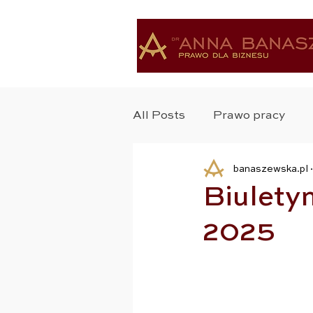
All Posts
Prawo pracy
banaszewska.pl
Ochrona Zdrowia
Bad
Biulety
2025
Ochrona Danych
Pra
Zastrzyk Prawa
Praw