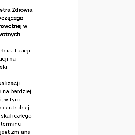
stra Zdrowia 
yczącego 
rowotnej w 
owotnych
 realizacji 
cji na 
eki 
lizacji 
 na bardziej 
, w tym 
centralnej 
skali całego 
terminu 
jest zmiana 