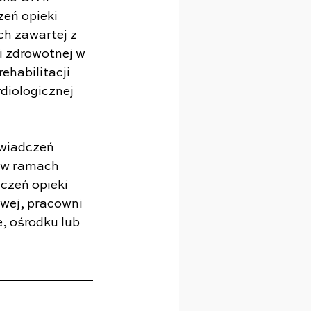
eń opieki 
h zawartej z 
 zdrowotnej w 
habilitacji 
rdiologicznej 
wiadczeń 
 w ramach 
zeń opieki 
wej, pracowni 
e, ośrodku lub 