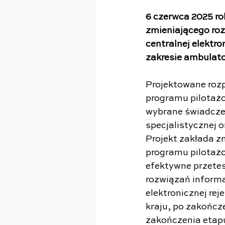
6 czerwca 2025 ro
zmieniającego ro
centralnej elektro
zakresie ambulato
Projektowane rozp
programu pilotażo
wybrane świadczen
specjalistycznej
Projekt zakłada z
programu pilotażo
efektywne przetes
rozwiązań inform
elektronicznej rej
kraju, po zakońc
zakończenia etapu