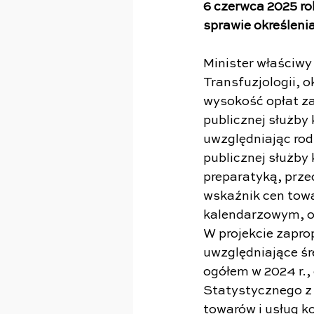
6 czerwca 2025 ro
sprawie określenia
Minister właściwy 
Transfuzjologii, o
wysokość opłat za 
publicznej służby
uwzględniając rod
publicznej służby 
preparatyką, prz
wskaźnik cen tow
kalendarzowym, o
W projekcie zapro
uwzględniające śr
ogółem w 2024 r.
Statystycznego z 
towarów i usług k