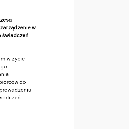
zesa 
zarządzenie w 
e świadczeń 
m w życie 
ego 
nia 
biorców do 
wprowadzeniu 
iadczeń 