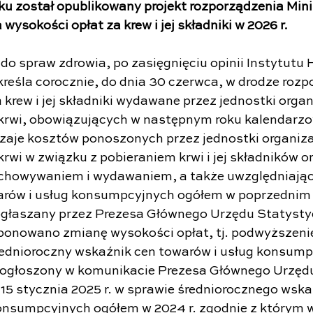
ku został opublikowany projekt rozporządzenia Mini
 wysokości opłat za krew i jej składniki w 2026 r.
do spraw zdrowia, po zasięgnięciu opinii Instytutu H
kreśla corocznie, do dnia 30 czerwca, w drodze rozp
krew i jej składniki wydawane przez jednostki organ
 krwi, obowiązujących w następnym roku kalendarz
zaje kosztów ponoszonych przez jednostki organiza
krwi w związku z pobieraniem krwi i jej składników o
echowywaniem i wydawaniem, a także uwzględniając
arów i usług konsumpcyjnych ogółem w poprzednim 
głaszany przez Prezesa Głównego Urzędu Statystyc
ponowano zmianę wysokości opłat, tj. podwyższenie
ednioroczny wskaźnik cen towarów i usług konsump
, ogłoszony w komunikacie Prezesa Głównego Urzęd
15 stycznia 2025 r. w sprawie średniorocznego wska
onsumpcyjnych ogółem w 2024 r. zgodnie z którym w