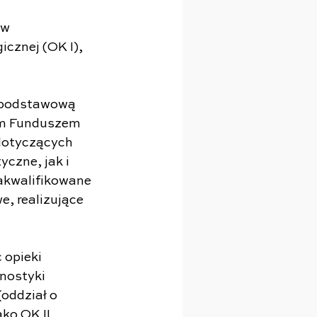
ów 
cznej (OK I), 
 podstawową 
ym Funduszem 
dotyczących 
czne, jak i 
akwalifikowane 
e, realizujące 
 opieki 
nostyki 
oddział o 
ko OK II 