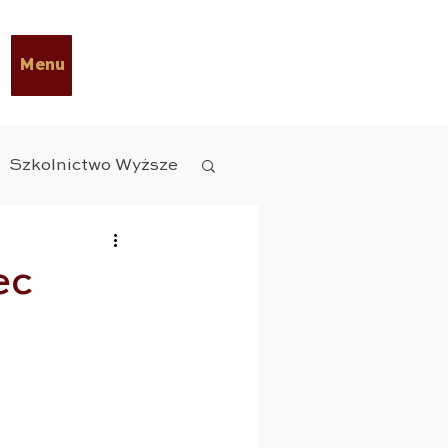
Menu
Szkolnictwo Wyższe
y Diety
ESG
ec
czne