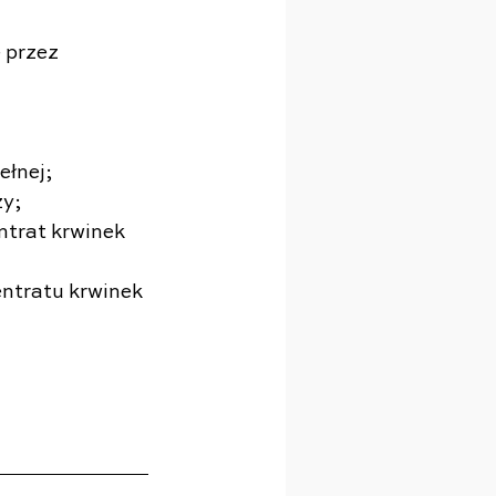
 przez 
ełnej;
zy;
trat krwinek 
ntratu krwinek 