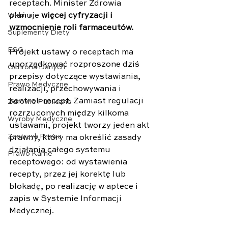
receptach. Minister Zdrowia 
planuje 
więcej cyfryzacji i 
Webinar
wzmocnienie roli farmaceutów.
Suplementy Diety
ESG
Projekt ustawy o receptach ma 
uporządkować rozproszone dziś 
Ochrona Danych
przepisy dotyczące wystawiania, 
Prawo Medyczne
realizacji, przechowywania i 
kontroli recept. Zamiast regulacji 
Zdrowie Publiczne
rozrzuconych między kilkoma 
Wyroby Medyczne
ustawami, projekt tworzy jeden akt 
Zastrzyk Prawa
prawny, który ma określić zasady 
działania całego systemu 
Prawo Karne
receptowego: od wystawienia 
recepty, przez jej korektę lub 
blokadę, po realizację w aptece i 
zapis w Systemie Informacji 
Medycznej.