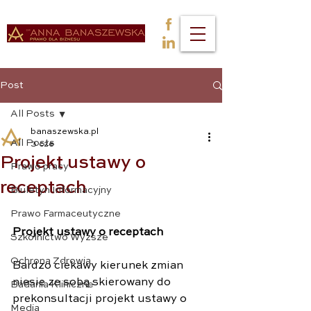
Post
All Posts
banaszewska.pl
All Posts
3 cze
Projekt ustawy o
Prawo pracy
receptach
Biuletyn Informacyjny
Prawo Farmaceutyczne
Projekt ustawy o receptach
Szkolnictwo Wyższe
Ochrona Zdrowia
Bardzo ciekawy kierunek zmian 
niesie ze sobą skierowany do 
Badania Kliniczne
prekonsultacji projekt ustawy o 
Media