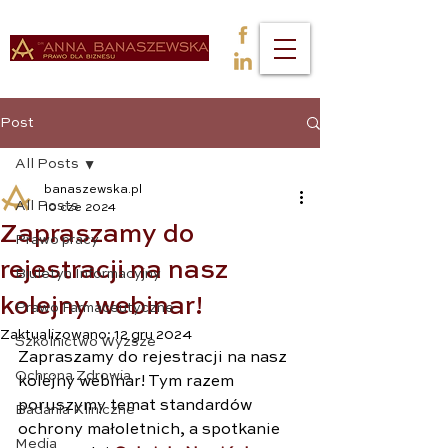
Post
All Posts
banaszewska.pl
All Posts
10 cze 2024
Zapraszamy do
Prawo pracy
rejestracji na nasz
Biuletyn Informacyjny
kolejny webinar!
Prawo Farmaceutyczne
Zaktualizowano:
12 gru 2024
Szkolnictwo Wyższe
Zapraszamy do rejestracji na nasz 
Ochrona Zdrowia
kolejny webinar! Tym razem 
poruszymy temat standardów 
Badania Kliniczne
ochrony małoletnich, a spotkanie 
Media