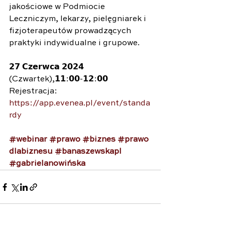
jakościowe w Podmiocie 
Leczniczym, lekarzy, pielęgniarek i 
fizjoterapeutów prowadzących 
praktyki indywidualne i grupowe.
𝟮𝟳 𝗖𝘇𝗲𝗿𝘄𝗰𝗮 𝟮𝟬𝟮𝟰 
(Czwartek),𝟭𝟭:𝟬𝟬-𝟭𝟮:𝟬𝟬
Rejestracja: 
https://app.evenea.pl/event/standa
rdy
#webinar
#prawo
#biznes
#prawo
dlabiznesu
#banaszewskapl
#gabrielanowińska