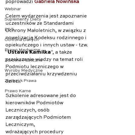
poprowadzi 
Gabriela Nowińska
Webinar
Celem wydarzenia jest zapoznanie 
Suplementy Diety
uczestników ze Standardami 
ESG
Ochrony Małoletnich, w związku z 
nowelizacją Kodeksu rodzinnego i 
Ochrona Danych
opiekuńczego i innych ustaw - tzw. 
Prawo Medyczne
"𝗨𝘀𝘁𝗮𝘄𝗮 𝗞𝗮𝗺𝗶𝗹𝗸𝗮", a także 
przekazanie wiedzy na temat roli 
Zdrowie Publiczne
Podmiotu leczniczego w 
Wyroby Medyczne
przeciwdziałaniu krzywdzeniu 
Zastrzyk Prawa
dzieci.
Prawo Karne
Szkolenie adresowane jest do 
kierowników Podmiotów 
Leczniczych, osób 
zarządzających Podmiotem 
Leczniczym, 
wdrażających procedury 