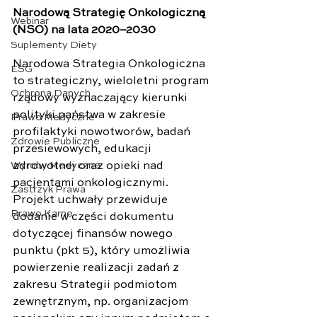
Narodową Strategię Onkologiczną 
Webinar
(NSO) na lata 2020–2030
Suplementy Diety
Narodowa Strategia Onkologiczna 
ESG
to strategiczny, wieloletni program 
Ochrona Danych
rządowy wyznaczający kierunki 
polityki państwa w zakresie 
Prawo Medyczne
profilaktyki nowotworów, badań 
Zdrowie Publiczne
przesiewowych, edukacji 
zdrowotnej oraz opieki nad 
Wyroby Medyczne
pacjentami onkologicznymi.
Zastrzyk Prawa
Projekt uchwały przewiduje 
Prawo Karne
dodanie w części dokumentu 
dotyczącej finansów nowego 
punktu (pkt 5), który umożliwia 
powierzenie realizacji zadań z 
zakresu Strategii podmiotom 
zewnętrznym, np. organizacjom 