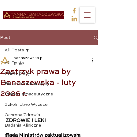
Post
All Posts
banaszewska.pl
All Posts
2 mar
Zastrzyk prawa by
Prawo pracy
Banaszewska - luty
Biuletyn Informacyjny
2026 r.
Prawo Farmaceutyczne
Szkolnictwo Wyższe
Ochrona Zdrowia
ZDROWIE I LEKI 
Badania Kliniczne
Rada Ministrów zaktualizowała 
Media