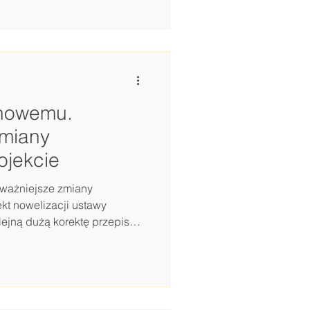
rzewidziane w projekcie.
tkim: ustawowe
ej, większą elastyczność
go, zmiany dotyczące leków
 nowemu.
zmiany
ojekcie
ważniejsze zmiany
kt nowelizacji ustawy
lejną dużą korektę przepisów
ji z 2023 r. Dla branży
jsze są zmiany dotyczące
sad negocjacji, deklaracji
rogramów lekowych, leków
uktów w obcojęzycznych