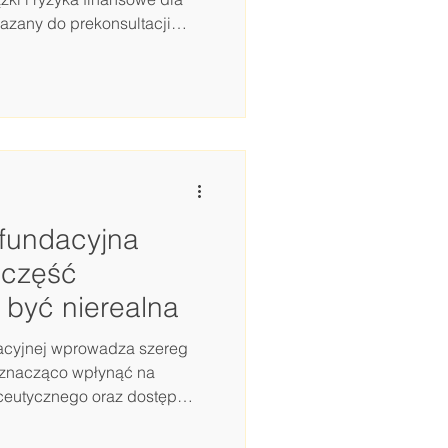
ch
azany do prekonsultacji
armaceutycznego oraz kilku
ojektem o refundacji
porządkować obszar, który
medycyny, refundacji, badań
jmowanych w trybach
rapie, które nie mieszczą się
fundacyjna
e część
 być nierealna
dacyjnej wprowadza szereg
ą znacząco wpłynąć na
ceutycznego oraz dostęp
naszewska analizuje