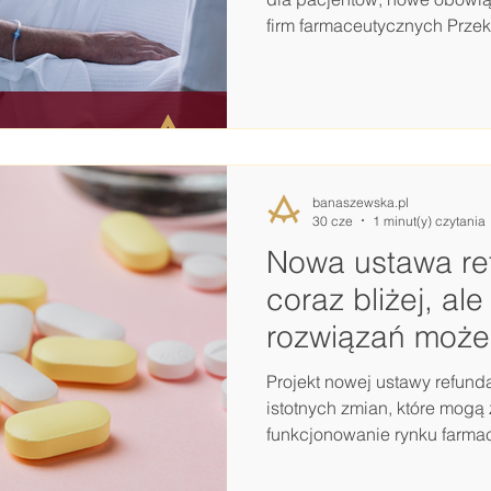
farmaceutyczny
firm farmaceutycznych Przek
projekt nowelizacji Prawa f
ustaw systemowych zwany pr
indywidualnej ma ambicję u
od lat funkcjonuje na styku 
klinicznych i decyzji pode
nadzwyczajnych. Chodzi o te
banaszewska.pl
jeszcze w s
30 cze
1 minut(y) czytania
Nowa ustawa re
coraz bliżej, al
rozwiązań może
Projekt nowej ustawy refun
istotnych zmian, które mog
funkcjonowanie rynku farma
pacjentów do terapii. W komentarzu opublikowanym na
łamach Prawo.pl dr Anna Ba