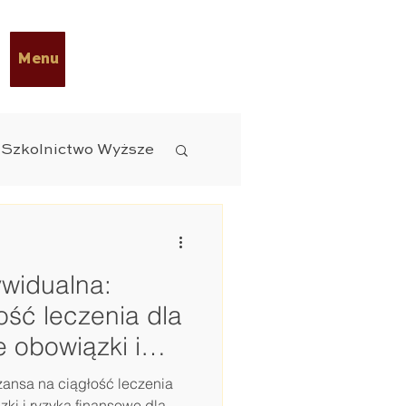
Menu
Szkolnictwo Wyższe
 Diety
ESG
widualna:
czne
ość leczenia dla
 obowiązki i
 dla firm
zansa na ciągłość leczenia
ki i ryzyka finansowe dla