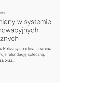
obowiązków informacyjnych.
tania
miany w systemie
nnowacyjnych
znych
 Polski system finansowania
je refundację apteczną,
a oraz...