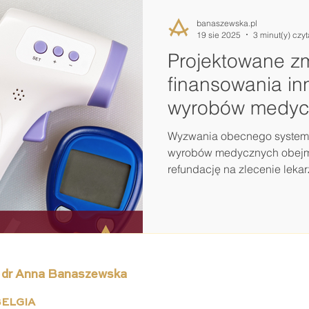
opakowaniach oraz nowych 
banaszewska.pl
Cena efektywna z ustawo
19 sie 2025
3 minut(y) czy
Projektowane z
finansowania i
wyrobów medyc
Wyzwania obecnego systemu
wyrobów medycznych obejmu
refundację na zlecenie lekarz
 dr Anna Banaszewska
ELGIA