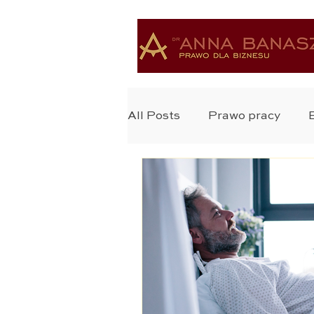
All Posts
Prawo pracy
Ochrona Zdrowia
Bada
Ochrona Danych
Praw
Zastrzyk Prawa
Prawo