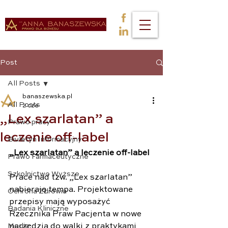
Post
All Posts
banaszewska.pl
All Posts
2 cze
„Lex szarlatan” a
Prawo pracy
leczenie off-label
Biuletyn Informacyjny
„Lex szarlatan” a leczenie off-label
Prawo Farmaceutyczne
Szkolnictwo Wyższe
Prace nad tzw. „Lex szarlatan” 
nabierają tempa. Projektowane 
Ochrona Zdrowia
przepisy mają wyposażyć 
Badania Kliniczne
Rzecznika Praw Pacjenta w nowe 
Media
narzędzia do walki z praktykami 