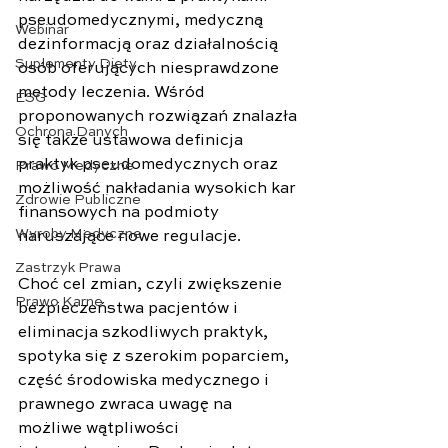
pseudomedycznymi, medyczną 
Webinar
dezinformacją oraz działalnością 
Suplementy Diety
osób oferujących niesprawdzone 
metody leczenia. Wśród 
ESG
proponowanych rozwiązań znalazła 
Ochrona Danych
się także ustawowa definicja 
praktyk pseudomedycznych oraz 
Prawo Medyczne
możliwość nakładania wysokich kar 
Zdrowie Publiczne
finansowych na podmioty 
Wyroby Medyczne
naruszające nowe regulacje.
Zastrzyk Prawa
Choć cel zmian, czyli zwiększenie 
Prawo Karne
bezpieczeństwa pacjentów i 
eliminacja szkodliwych praktyk, 
spotyka się z szerokim poparciem, 
część środowiska medycznego i 
prawnego zwraca uwagę na 
możliwe wątpliwości 