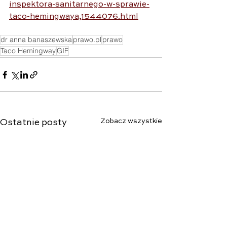
inspektora-sanitarnego-w-sprawie-
taco-hemingwaya,1544076.html
dr anna banaszewska
prawo.pl
prawo
Taco Hemingway
GIF
Zobacz wszystkie
Ostatnie posty