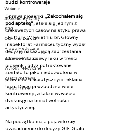
budzi kontrowersje
Webinar
Sprawa piosenki 
„Zakochałem się 
Suplementy Diety
pod apteką”
, stała się jednym z 
ESG
ciekawszych casów na styku prawa 
i kultury. W kwietniu br. Główny 
Ochrona Danych
Inspektorat Farmaceutyczny wydał 
Prawo Medyczne
decyzję nakazującą zaprzestania 
Zdrowie Publiczne
stosowania nazwy leku w treści 
piosenki, gdyż potraktowane 
Wyroby Medyczne
zostało to jako niedozwolona w 
Zastrzyk Prawa
prawie farmaceutycznym reklama 
leku. Decyzja wzbudziła wiele 
Prawo Karne
kontrowersji, a także wywołała 
dyskusję na temat wolności 
artystycznej. 
Na początku maja pojawiło się 
uzasadnienie do decyzji GIF. Stało 