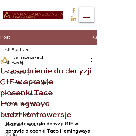
Post
All Posts
banaszewska.pl
All Posts
7 maj
Uzasadnienie do decyzji
Prawo pracy
GIF w sprawie
Biuletyn Informacyjny
piosenki Taco
Prawo Farmaceutyczne
Hemingwaya
Szkolnictwo Wyższe
budzi kontrowersje
Ochrona Zdrowia
Uzasadnienie do decyzji GIF w 
Badania Kliniczne
sprawie piosenki Taco Hemingwaya 
Media