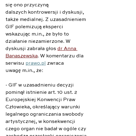
się ono przyczyną 
dalszych kontrowersji i dyskusji, 
także medialnej. Z uzasadnieniem 
GIF polemizują eksperci 
wskazując
m.in
., że było to 
działanie niezamierzone. W 
dyskusji zabrała głos 
dr Anna 
Banaszewska
. W komentarzu dla 
serwisu 
prawo.pl
 zwraca 
uwagę 
m.in
., że:
- GIF w uzasadnieniu decyzji 
pominął istnienie art. 10 ust. 2 
Europejskiej Konwencji Praw 
Człowieka, określający warunki 
legalnego ograniczania swobody 
artystycznej, w konsekwencji 
czego organ nie badał w ogóle czy 