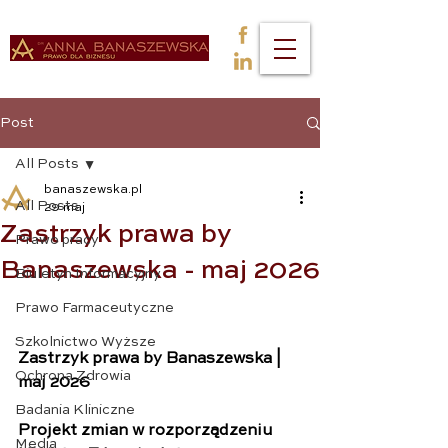
Post
All Posts
banaszewska.pl
All Posts
29 maj
Zastrzyk prawa by
Prawo pracy
Banaszewska - maj 2026
Biuletyn Informacyjny
Prawo Farmaceutyczne
Szkolnictwo Wyższe
Zastrzyk prawa by Banaszewska | 
Ochrona Zdrowia
maj 2026
Badania Kliniczne
Projekt zmian w rozporządzeniu 
Media