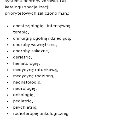
systemu ochrony zdrowia. Do 
katalogu specjalizacji 
priorytetowych zaliczono m.in.:
anestezjologię i intensywną 
terapię,
chirurgię ogólną i dziecięcą,
choroby wewnętrzne,
choroby zakaźne,
geriatrię,
hematologię,
medycynę ratunkową,
medycynę rodzinną,
neonatologię,
neurologię,
onkologię,
pediatrię,
psychiatrię,
radioterapię onkologiczną,