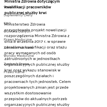
Ministra Zdrowia dotyczącym 
kwalifikacji pracowników 
Webinar
publicznej służby krwi
Suplementy Diety
ESG
Ministerstwo Zdrowia 
przygotowało projekt nowelizacji 
Ochrona Danych
rozporządzenia Ministra Zdrowia z 
Prawo Medyczne
dnia 8 września 2017 r. w sprawie 
określenia kwalifikacji oraz stażu 
Zdrowie Publiczne
pracy wymaganych od osób 
Wyroby Medyczne
zatrudnionych w jednostkach 
Zastrzyk Prawa
organizacyjnych publicznej służby 
krwi oraz wykazu stanowisk w 
Prawo Karne
poszczególnych działach i 
pracowniach tych jednostek. Celem 
projektowanych zmian jest przede 
wszystkim dostosowanie 
przepisów do aktualnych potrzeb 
organizacyjnych publicznej służby 