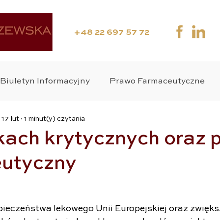
+48 22 697 57 72
Biuletyn Informacyjny
Prawo Farmaceutyczne
17 lut
1 minut(y) czytania
ania Kliniczne
Media
Webinar
Suplement
kach krytycznych oraz 
utyczny
wo Medyczne
Zdrowie Publiczne
Wyroby Medy
o Karne
eczeństwa lekowego Unii Europejskiej oraz zwięks