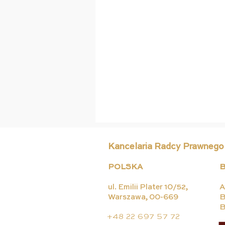
Kancelaria Radcy Prawnego
POLSKA
B
ul. Emilii Plater 10/52,
A
Warszawa, 00-669
B
B
Nazwa leku w piosence –
+48 22 697 57 72
czy to naruszenie znaku