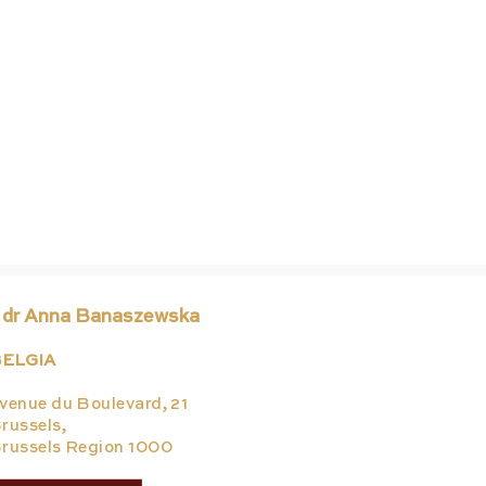
 dr Anna Banaszewska
ELGIA
venue du Boulevard, 21
russels,
russels Region 1000
Czy nowelizacja prawa
Pro
farmaceutycznego
rek