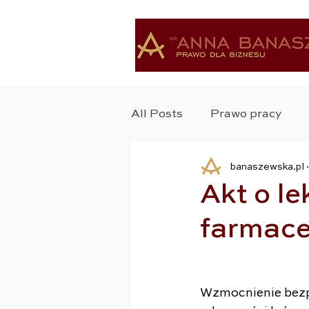
All Posts
Prawo pracy
banaszewska.pl
Ochrona Zdrowia
Bad
Akt o le
farmace
Ochrona Danych
Pra
Zastrzyk Prawa
Praw
Wzmocnienie bezpi