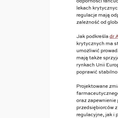
odporności łańcuc
lekach krytycznyc
regulacje mają od
zależność od glo
Jak podkreśla 
dr 
krytycznych ma st
umożliwić prowad
mają także sprzyj
rynkach Unii Euro
poprawić stabiln
Projektowane zmia
farmaceutycznego,
oraz zapewnienie 
przedsiębiorców 
regulacyjne, jak i