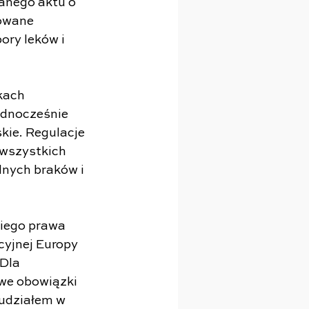
anego aktu o 
owane 
ry leków i 
kach 
ednocześnie 
ie. Regulacje 
wszystkich 
lnych braków i 
iego prawa 
yjnej Europy 
Dla 
we obowiązki 
 udziałem w 