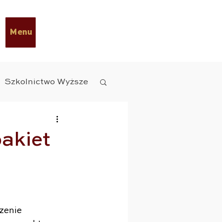
Menu
Szkolnictwo Wyższe
y Diety
ESG
pakiet
czne
zenie 