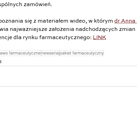
pólnych zamówień.
oznania się z materiałem wideo, w którym 
dr Anna
ia najważniejsze założenia nadchodzących zmian o
ncje dla rynku farmaceutycznego: 
LINK
rawo farmaceutyczne
newseria
pakiet farmaceutyczny
e