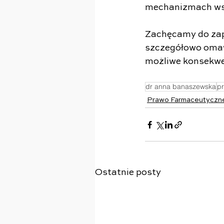
mechanizmach ws
Zachęcamy do zap
szczegółowo omaw
możliwe konsekwe
dr anna banaszewska
p
Prawo Farmaceutyczn
Ostatnie posty