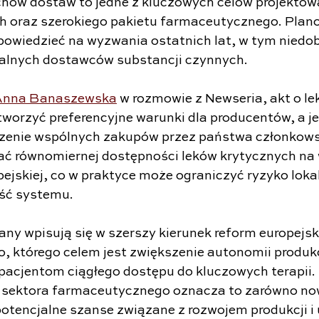
hów dostaw to jedne z kluczowych celów projektow
h oraz szerokiego pakietu farmaceutycznego. Plan
powiedzieć na wyzwania ostatnich lat, w tym niedobo
balnych dostawców substancji czynnych.
Anna Banaszewska
 w rozmowie z Newseria, akt o le
worzyć preferencyjne warunki dla producentów, a j
zenie wspólnych zakupów przez państwa członkowsk
ać równomiernej dostępności leków krytycznych na 
pejskiej, co w praktyce może ograniczyć ryzyko loka
ość systemu.
ny wpisują się w szerszy kierunek reform europejsk
 którego celem jest zwiększenie autonomii produkc
pacjentom ciągłego dostępu do kluczowych terapii. 
z sektora farmaceutycznego oznacza to zarówno no
 potencjalne szanse związane z rozwojem produkcji i