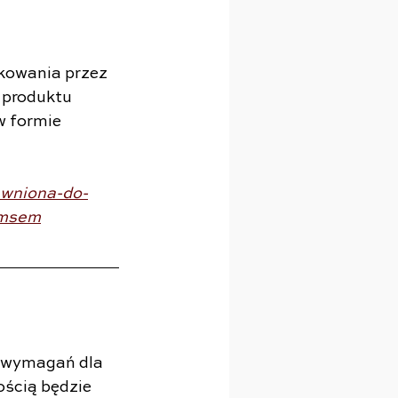
kowania przez 
 produktu 
w formie 
awniona-do-
smsem
 wymagań dla 
ścią będzie 