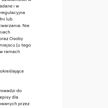
adane i w 
regulacyjna 
ni lub 
twarzania. Nie 
niach 
 oraz Osoby 
iejscu (u tego 
 w ramach 
określające 
rowadzi do 
pisy dla 
rowanych przez 