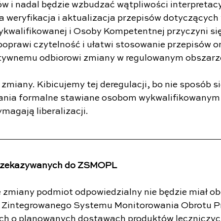
ów i nadal będzie wzbudzać wątpliwości interpretacy
a weryfikacja i aktualizacja przepisów dotyczącyc
kwalifikowanej i Osoby Kompetentnej przyczyni się
 poprawi czytelność i ułatwi stosowanie przepisów o
tywnemu odbiorowi zmiany w regulowanym obszarz
miany. Kibicujemy tej deregulacji, bo nie sposób si
nia formalne stawiane osobom wykwalifikowanym 
agają liberalizacji.
rzekazywanych do ZSMOPL
e zmiany podmiot odpowiedzialny nie będzie miał o
 Zintegrowanego Systemu Monitorowania Obrotu P
ch o planowanych dostawach produktów leczniczyc