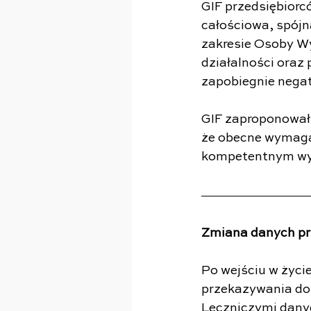
GIF przedsiębiorc
całościowa, spójn
zakresie Osoby Wy
działalności oraz
zapobiegnie nega
GIF zaproponował z
że obecne wymaga
kompetentnym wym
Zmiana danych p
Po wejściu w życi
przekazywania do
Leczniczymi dany