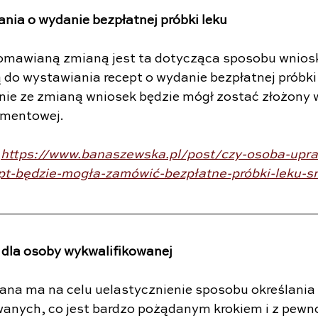
ia o wydanie bezpłatnej próbki leku
omawianą zmianą jest ta dotycząca sposobu wnios
do wystawiania recept o wydanie bezpłatnej próbki
nie ze zmianą wniosek będzie mógł zostać złożony 
umentowej. 
 
https://www.banaszewska.pl/post/czy-osoba-upr
pt-będzie-mogła-zamówić-bezpłatne-próbki-leku-
la osoby wykwalifikowanej
ana ma na celu uelastycznienie sposobu określania
anych, co jest bardzo pożądanym krokiem i z pewno