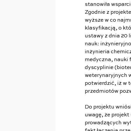
stanowiła wsparcie
Zgodnie z projekt
wyższe w co najmn
klasyfikacją, o k
ustawy z dnia 20 l
nauk: inżynieryjn
inżynieria chemicz
medyczna, nauki f
dyscyplinie (biote
weterynaryjnych w
potwierdzić, iż w 
przedmiotów pozw
Do projektu wniós
uwagę, że projekt
prowadzących wytw
fakt łączenia prz