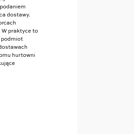
 podaniem 
ca dostawy. 
orcach 
 W praktyce to 
 podmiot 
 dostawach 
iomu hurtowni 
ujące 