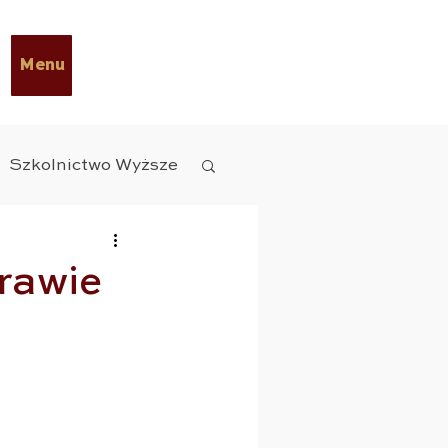
Menu
Szkolnictwo Wyższe
y Diety
ESG
prawie
czne