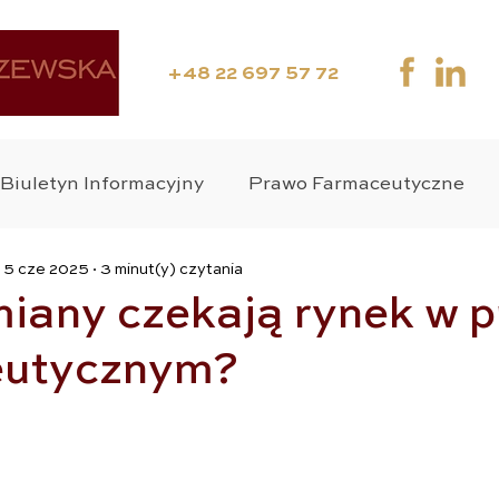
+48 22 697 57 72
Biuletyn Informacyjny
Prawo Farmaceutyczne
5 cze 2025
3 minut(y) czytania
ania Kliniczne
Media
Webinar
Suplement
miany czekają rynek w 
eutycznym?
wo Medyczne
Zdrowie Publiczne
Wyroby Medy
o Karne