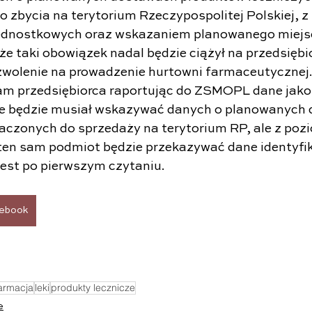
 zbycia na terytorium Rzeczypospolitej Polskiej, z
jednostkowych oraz wskazaniem planowanego miejs
że taki obowiązek nadal będzie ciążył na przedsiębi
wolenie na prowadzenie hurtowni farmaceutycznej.
am przedsiębiorca raportując do ZSMOPL dane jako
ie będzie musiał wskazywać danych o planowanych
czonych do sprzedaży na terytorium RP, ale z poz
ten sam podmiot będzie przekazywać dane identyfik
jest po pierwszym czytaniu.
ebook
armacja
leki
produkty lecznicze
e