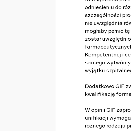
odniesieniu do róż
szczególności pro
nie uwzględnia ró
mogłaby pełnić tę
został uwzględni
farmaceutycznych 
Kompetentnej i c
samego wytwórcy) 
wyjątku szpitalne
Dodatkowo GIF zwr
kwalifikację for
W opinii GIF zapr
unifikacji wymaga
różnego rodzaju p