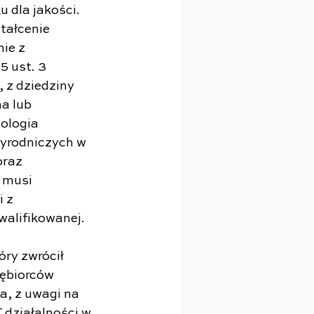
 dla jakości. 
tałcenie 
ie z 
 ust. 3 
 z dziedziny 
a lub 
ologia 
zyrodniczych w 
oraz 
 musi 
 z 
alifikowanej.
ry zwrócił 
iębiorców 
, z uwagi na 
 działalności w 