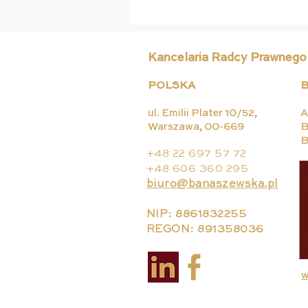
Kancelaria Radcy Prawnego
POLSKA
B
ul. Emilii Plater 10/52,
A
Warszawa, 00-669
B
B
Czy osoba uprawniona do
+48 22 697 57 72
wystawiania recept będzie
+48 606 360 295
mogła zamówić bezpłatne
biuro@banaszewska.pl
próbki leku SMSem?
NIP: 8861832255
REGON: 891358036
w