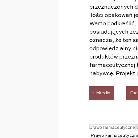
przeznaczonych do
ilości opakowań 
Warto podkreślić, 
posiadających zez
oznacza, że ten s
odpowiedzialny n
produktów przezna
farmaceutycznej 
nabywcę. Projekt 
Linkedin
Fac
prawo farmaceutyczne
f
Prawo Farmaceutyczn