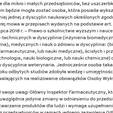
 dla mikro i małych przedsiębiorców, bez uszczerbku
em będzie mogła zostać osoba, która posiada wyksz
iej jednej z dyscyplin naukowych określonych zgodn
tórej mowa w przepisach wydanych na podstawie art. 5
ipca 2018 r. – Prawo o szkolnictwie wyższym i nauce,
o-technicznych w dyscyplinie (inżynieria biomedyczn
na), medycznych i nauk o zdrowiu w dyscyplinie: (bi
armaceutyczne, lub nauki medyczne), ścisłych i pr
chnologia, nauki biologiczne, lub nauki chemiczne) 
 dyscyplinie weterynaria. Jednocześnie osoba taka
toku odbytych studiów zdobyła wiedzę i umiejętności
alających na realizowanie obowiązków Osoby Wykw
ł swoje uwagi Główny Inspektor Farmaceutyczny, któ
 uwzględnia jedynie zmiany w odniesieniu do przeds
arzanie produktów dla ludzi i wymaga uzupełnienia
ez przedsiębiorców w ramach jednego zezwolenia GIF