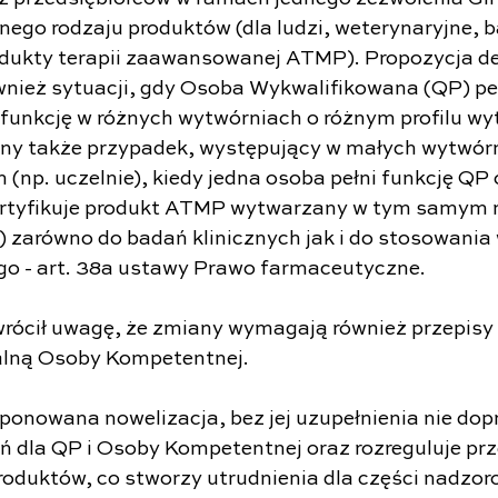
nego rodzaju produktów (dla ludzi, weterynaryjne, b
dukty terapii zaawansowanej ATMP). Propozycja de
wnież sytuacji, gdy Osoba Wykwalifikowana (QP) peł
 funkcję w różnych wytwórniach o różnym profilu wy
ony także przypadek, występujący w małych wytwór
(np. uczelnie), kiedy jedna osoba pełni funkcję QP
ertyfikuje produkt ATMP wytwarzany w tym samym m
zarówno do badań klinicznych jak i do stosowania
go - art. 38a ustawy Prawo farmaceutyczne.
ócił uwagę, że zmiany wymagają również przepisy 
malną Osoby Kompetentnej.
oponowana nowelizacja, bez jej uzupełnienia nie dop
ń dla QP i Osoby Kompetentnej oraz rozreguluje prze
roduktów, co stworzy utrudnienia dla części nadzo