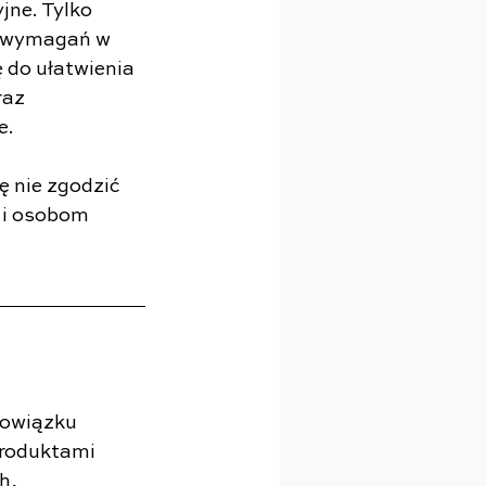
jne. Tylko 
h wymagań w 
 do ułatwienia 
raz 
e.
ę nie zgodzić 
i osobom 
bowiązku 
roduktami 
h, 