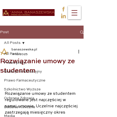
Post
All Posts
banaszewska.pl
All Posts
14 lis 2025
Rozwiązanie umowy ze
Prawo pracy
studentem
Biuletyn Informacyjny
Prawo Farmaceutyczne
Szkolnictwo Wyższe
Rozwiązanie umowy ze studentem 
Ochrona Zdrowia
regulowane jest najczęściej w 
samej umowie. Uczelnie najczęściej 
Badania Kliniczne
zastrzegają miesięczny okres 
Media