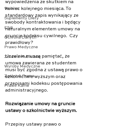
wypowiedzenia ze skutkiem na 
koniec kolejnego miesiąca. To 
Webinar
standardowy zapis wynikający ze 
Suplementy Diety
swobody kontraktowania i będący 
ESG
naturalnym elementem umowy na 
gruncie kodeksu cywilnego.  Czy 
Ochrona Danych
prawidłowy?
Prawo Medyczne
Uczelnie muszą pamiętać, że 
Zdrowie Publiczne
umowa zawierana ze studentem 
Wyroby Medyczne
musi być zgodna z ustawą prawo o 
Zastrzyk Prawa
szkolnictwie wyższym oraz 
przepisami kodeksu postępowania 
Prawo Karne
administracyjnego.
Rozwiązanie umowy na gruncie 
ustawy o szkolnictwie wyższym.
Przepisy ustawy prawo o 