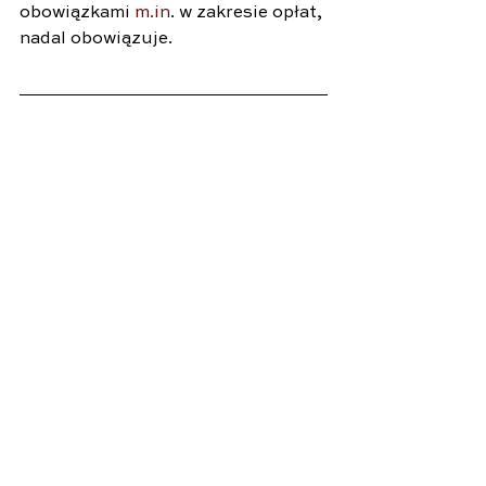
obowiązkami 
m.in
. w zakresie opłat, 
nadal obowiązuje.
Jakie więc zasady rozwiązania 
stosunku prawnego powinna 
przewidywać umowa ze studentem?
Przede wszystkim 
przyczyny 
rozwiązania umowy nie mogą 
być inne niż wynikające z 
ustawy
 prawo o szkolnictwie 
wyższym.
Dodawanie do umów np. 
miesięcznego okresu 
wypowiedzenia jest ryzykowne, 
ponieważ 
umowa ze studentem 