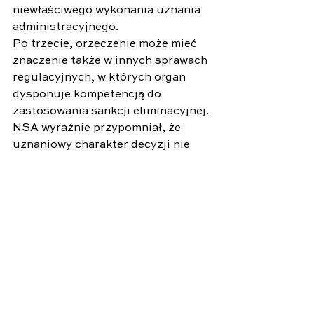
niewłaściwego wykonania uznania 
administracyjnego. 
Po trzecie, orzeczenie może mieć 
znaczenie także w innych sprawach 
regulacyjnych, w których organ 
dysponuje kompetencją do 
zastosowania sankcji eliminacyjnej. 
NSA wyraźnie przypomniał, że 
uznaniowy charakter decyzji nie 
jest formalnością, lecz realnym 
standardem działania administracji 
publicznej. 
Wnioski praktyczne
Dla właścicieli aptek podstawowy 
wniosek jest jasny: obowiązek 
zapewnienia obecności farmaceuty 