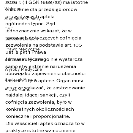
2026 r. (II GSK 1669/22) ma istotne 
Webinar
znaczenie dla przedsiębiorców 
prowadzących apteki 
Suplementy Diety
ogólnodostępne. Sąd 
ESG
jednoznacznie wskazał, że w 
sprawach dotyczących cofnięcia 
Ochrona Danych
zezwolenia na podstawie art. 103 
Prawo Medyczne
ust. 2 pkt 1 Prawa 
Zdrowie Publiczne
farmaceutycznego nie wystarcza 
samo stwierdzenie naruszenia 
Wyroby Medyczne
obowiązku zapewnienia obecności 
Zastrzyk Prawa
farmaceuty w aptece. Organ musi 
jeszcze wykazać, że zastosowanie 
Prawo Karne
najdalej idącej sankcji, czyli 
cofnięcia zezwolenia, było w 
konkretnych okolicznościach 
konieczne i proporcjonalne. 
Dla właścicieli aptek oznacza to w 
praktyce istotne wzmocnienie 