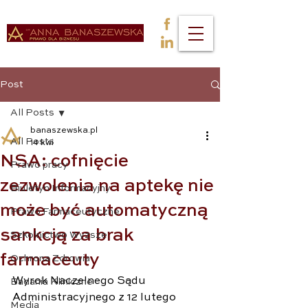
Post
All Posts
banaszewska.pl
All Posts
14 kwi
NSA: cofnięcie
Prawo pracy
zezwolenia na aptekę nie
Biuletyn Informacyjny
może być automatyczną
Prawo Farmaceutyczne
sankcją za brak
Szkolnictwo Wyższe
farmaceuty
Ochrona Zdrowia
Wyrok Naczelnego Sądu 
Badania Kliniczne
Administracyjnego z 12 lutego 
Media